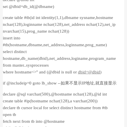
set @dbid=db_id(@dbname)
create table #tb(id int identity(1,1),dbname sysname,hostname
nchar(128),loginname nchar(128),net_address nchar(12),net_ip
nvarchar(15),prog_name nchar(128))
insert into
#tb(hostname,dbname,net_address,loginname,prog_name)
select distinct
hostname,db_name(dbid),net_address,loginame,program_name
from master..sysprocesses
where hostname<>'' and (@dbid is null or
dbid=@dbid
)
if @includeip=0 goto lb_show --如果不显示IP地址,就直接显示
declare @sql varchar(500),@hostname nchar(128),@id int
create table #ip(hostname nchar(128),a varchar(200))
declare tb cursor local for select distinct hostname from #tb
open tb
fetch next from tb into @hostname