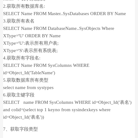
2.获取所有数据库名:
SELECT Name FROM Master..SysDatabases ORDER BY Name
3.获取所有表名
SELECT Name FROM DatabaseName..SysObjects Where
XType='U' ORDER BY Name
XType='U':表示所有用户表;
XType='S':表示所有系统表;
4.获取所有字段名:
SELECT Name FROM SysColumns WHERE
id=Object_Id('TableName')
5.获取数据库所有类型
select name from systypes
6.获取主键字段
SELECT name FROM SysColumns WHERE id=Object_Id('表名')
and colid=(select top 1 keyno from sysindexkeys where
id=Object_Id('表名'))
7、获取字段类型