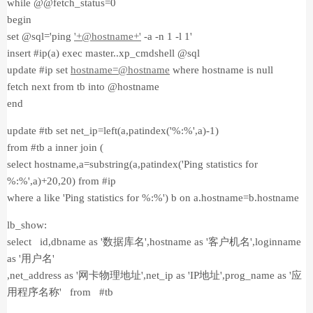
while @@fetch_status=0
begin
set @sql='ping
'+@hostname+'
-a -n 1 -l 1'
insert #ip(a) exec master..xp_cmdshell @sql
update #ip set
hostname=@hostname
where hostname is null
fetch next from tb into @hostname
end
update #tb set net_ip=left(a,patindex('%:%',a)-1)
from #tb a inner join (
select hostname,a=substring(a,patindex('Ping statistics for
%:%',a)+20,20) from #ip
where a like 'Ping statistics for %:%') b on a.hostname=b.hostname
lb_show:
select id,dbname as '数据库名',hostname as '客户机名',loginname
as '用户名'
,net_address as '网卡物理地址',net_ip as 'IP地址',prog_name as '应
用程序名称' from #tb