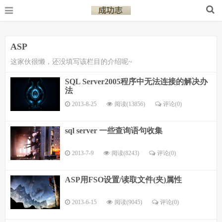
ASP
这家伙很懒，还没填写该栏目的介绍呢~
SQL Server2005程序中无法连接的解决办
法
2013-8-25
阅读(13856)
评论(
0
)
sql server 一些查询语句收集
2013-7-9
阅读(8243)
评论(
0
)
ASP用FSO设置/读取文件(夹)属性
2013-6-15
阅读(9045)
评论(
0
)