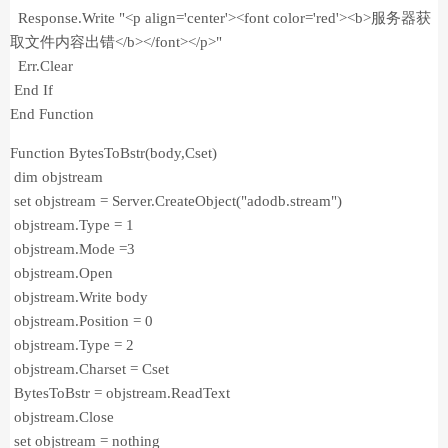
Response.Write "<p align='center'><font color='red'><b>服务器获
取文件内容出错</b></font></p>"
Err.Clear
End If
End Function
Function BytesToBstr(body,Cset)
dim objstream
set objstream = Server.CreateObject("adodb.stream")
objstream.Type = 1
objstream.Mode =3
objstream.Open
objstream.Write body
objstream.Position = 0
objstream.Type = 2
objstream.Charset = Cset
BytesToBstr = objstream.ReadText
objstream.Close
set objstream = nothing