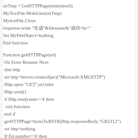
strTmp = GetHTTPPage(trim(strurl))
MyTextFile.WriteLine(strTmp)
MytextFile.Close
response.write "生成"&filename&"成功<br>"
Set MyFileObject=nothing
End function
Function getHTTPPage(url)
On Error Resume Next
dim http
set http=Server.createobject("Microsoft.XMLHTTP")
Http.open "GET",url,false
Http.send()
if Http.readystate<>4 then
exit function
end if
getHTTPPage=bytesToBSTR(Http.responseBody,"GB2312")
set http=nothing
If Err.number<>0 then