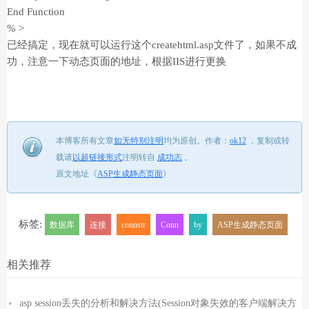
End Function
% >
已经搞定，现在就可以运行这个createhtml.asp文件了，如果不成
功，注意一下动态页面的地址，根据IIS进行更换
本博客所有文章
如无特别注明
均为原创。
作者：
ok12
，
复制或转
载请
以超链接形式
注明转自
成功志
。
原文地址《
ASP生成静态页面
》
标签:
数据库
连接
connstr
Conn
by
ASP生成静态页面
相关推荐
asp session丢失的分析和解决方法(Session对象失效的客户端解决方