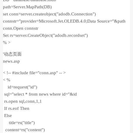
path=Server.MapPath(DB)
set conn=server.createobject("adodb.Connection")
connstr="provider=Microsoft.Jet.OLEDB.4.0;Data Source="&path
conn.Open connstr
Set rs=server.CreateObject("adodb.recordset")
% >
'动态页面
news.asp
< !-- #include file="conn.asp" -- >
< %
id=request("id")
sql="select * from news where id="&id
rs.open sql,conn,1,1
If rs.eof Then
Else
title=rs("title")
content=rs("content")