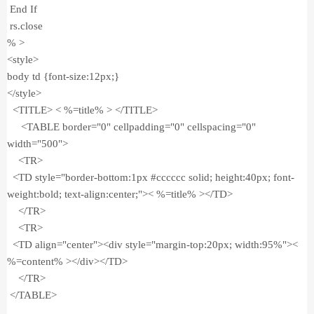
End If
rs.close
% >
<style>
body td {font-size:12px;}
</style>
<TITLE> < %=title% > </TITLE>
<TABLE border="0" cellpadding="0" cellspacing="0"
width="500">
<TR>
<TD style="border-bottom:1px #cccccc solid; height:40px; font-
weight:bold; text-align:center;">< %=title% ></TD>
</TR>
<TR>
<TD align="center"><div style="margin-top:20px; width:95%"><
%=content% ></div></TD>
</TR>
</TABLE>