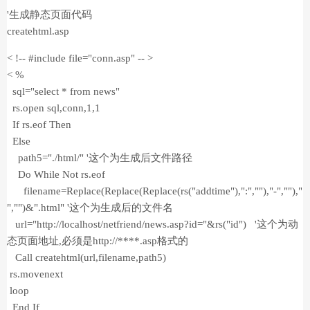
'生成静态页面代码
createhtml.asp
< !-- #include file="conn.asp" -- >
< %
sql="select * from news"
rs.open sql,conn,1,1
If rs.eof Then
Else
path5="./html/" '这个为生成后文件路径
Do While Not rs.eof
filename=Replace(Replace(Replace(rs("addtime"),":",""),"-",""),"
","")&".html" '这个为生成后的文件名
url="http://localhost/netfriend/news.asp?id="&rs("id") '这个为动
态页面地址,必须是http://****.asp格式的
Call createhtml(url,filename,path5)
rs.movenext
loop
End If