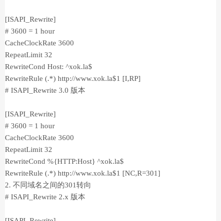
[ISAPI_Rewrite]
# 3600 = 1 hour
CacheClockRate 3600
RepeatLimit 32
RewriteCond Host: ^xok.la$
RewriteRule (.*) http://www.xok.la$1 [I,RP]
# ISAPI_Rewrite 3.0 版本
[ISAPI_Rewrite]
# 3600 = 1 hour
CacheClockRate 3600
RepeatLimit 32
RewriteCond %{HTTP:Host} ^xok.la$
RewriteRule (.*) http://www.xok.la$1 [NC,R=301]
2. 不同域名之间的301转向
# ISAPI_Rewrite 2.x 版本
[ISAPI_Rewrite]