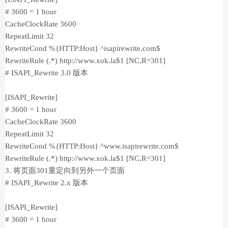
# 3600 = 1 hour
CacheClockRate 3600
RepeatLimit 32
RewriteCond %{HTTP:Host} ^isapirewrite.com$
RewriteRule (.*) http://www.xok.la$1 [NC,R=301]
# ISAPI_Rewrite 3.0 版本
[ISAPI_Rewrite]
# 3600 = 1 hour
CacheClockRate 3600
RepeatLimit 32
RewriteCond %{HTTP:Host} ^www.isapirewrite.com$
RewriteRule (.*) http://www.xok.la$1 [NC,R=301]
3. 将页面301重定向到另外一个页面
# ISAPI_Rewrite 2.x 版本
[ISAPI_Rewrite]
# 3600 = 1 hour