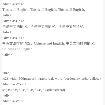
<div class=c1>
This is all English. This is all English. This is all English.
</div>
<div class=c1>
全是中文的情况。全是中文的情况。全是中文的情况。
</div>
<div class=c1>
中英文混排的情况。Chinese and English. 中英文混排的情况。
Chinese and English.
</div>
<br>
.c2{ width:300px;word-wrap:break-word; border:1px solid yellow}
<div class="c2">
safjaskflasjfklsajfklasjflksajflksjflkasjfksafj
</div>
<div class=c2>