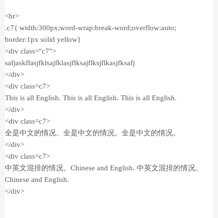
<br>
.c7{ width:300px;word-wrap:break-word;overflow:auto;
border:1px solid yellow}
<div class="c7">
safjaskflasjfklsajfklasjflksajflksjflkasjfksafj
</div>
<div class=c7>
This is all English. This is all English. This is all English.
</div>
<div class=c7>
全是中文的情况。全是中文的情况。全是中文的情况。
</div>
<div class=c7>
中英文混排的情况。Chinese and English. 中英文混排的情况。
Chinese and English.
</div>