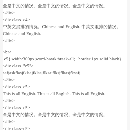
全是中文的情况。全是中文的情况。全是中文的情况。
</div>
<div class=c4>
中英文混排的情况。Chinese and English. 中英文混排的情况。
Chinese and English.
</div>
<br>
.c5{ width:300px;word-break:break-all; border:1px solid black}
<div class="c5">
safjaskflasjfklsajfklasjflksajflksjflkasjfksafj
</div>
<div class=c5>
This is all English. This is all English. This is all English.
</div>
<div class=c5>
全是中文的情况。全是中文的情况。全是中文的情况。
</div>
<div class=c5>