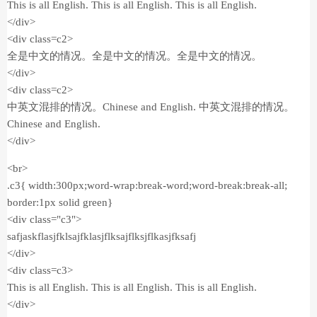
This is all English. This is all English. This is all English.
</div>
<div class=c2>
全是中文的情况。全是中文的情况。全是中文的情况。
</div>
<div class=c2>
中英文混排的情况。Chinese and English. 中英文混排的情况。
Chinese and English.
</div>
<br>
.c3{ width:300px;word-wrap:break-word;word-break:break-all;
border:1px solid green}
<div class="c3">
safjaskflasjfklsajfklasjflksajflksjflkasjfksafj
</div>
<div class=c3>
This is all English. This is all English. This is all English.
</div>