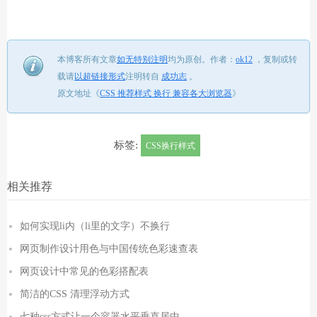
本博客所有文章
如无特别注明
均为原创。
作者：
ok12
，
复制或转
载请
以超链接形式
注明转自
成功志
。
原文地址《
CSS 推荐样式 换行 兼容各大浏览器
》
标签:
CSS换行样式
相关推荐
如何实现li内（li里的文字）不换行
网页制作设计用色与中国传统色彩速查表
网页设计中常见的色彩搭配表
简洁的CSS 清理浮动方式
七种css方式让一个容器水平垂直居中