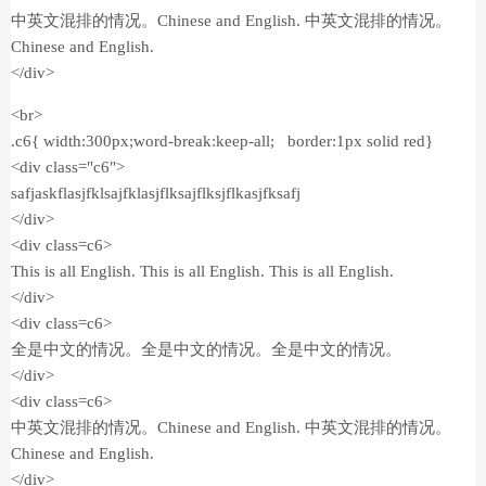
中英文混排的情况。Chinese and English. 中英文混排的情况。
Chinese and English.
</div>
<br>
.c6{ width:300px;word-break:keep-all; border:1px solid red}
<div class="c6">
safjaskflasjfklsajfklasjflksajflksjflkasjfksafj
</div>
<div class=c6>
This is all English. This is all English. This is all English.
</div>
<div class=c6>
全是中文的情况。全是中文的情况。全是中文的情况。
</div>
<div class=c6>
中英文混排的情况。Chinese and English. 中英文混排的情况。
Chinese and English.
</div>