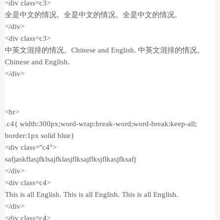
<div class=c3>
全是中文的情况。全是中文的情况。全是中文的情况。
</div>
<div class=c3>
中英文混排的情况。Chinese and English. 中英文混排的情况。
Chinese and English.
</div>
<br>
.c4{ width:300px;word-wrap:break-word;word-break:keep-all;
border:1px solid blue}
<div class="c4">
safjaskflasjfklsajfklasjflksajflksjflkasjfksafj
</div>
<div class=c4>
This is all English. This is all English. This is all English.
</div>
<div class=c4>