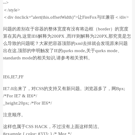
-->
＜/style>
＜div ōnclick="alert(this.offsetWidth)">让FireFox与IE兼容＜/div>
问题的差别在于容器的整体宽度有没有将边框（border）的宽度
算在其内,这里IE6解释为200PX ,而FF则解释为220PX,那究竟是怎
么导致的问题呢？大家把容器顶部的xml去掉就会发现原来问题
出在这,顶部的申明触发了IE的qurks mode,关于qurks mode、
standards mode的相关知识,请参考相关资料。
IE6,IE7,FF
IE7.0出来了，对CSS的支持又有新问题。浏览器多了，网Bpx;
/*For IE7 & IE6*/
_height:20px; /*For IE6*/
注意顺序。
这样也属于CSS HACK，不过没有上面这样简洁。
#example { color: #333; } /* Moz */