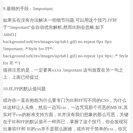
9.最狠的手段 - !important;
如果实在没有办法解决一些细节问题,可以用这个技巧.FF对
于”!important”会自动优先解析,然而IE则会忽略.如下
.tabd1{
background:url(/res/images/up/tab1.gif) no-repeat 0px 0px
!important; /*Style for FF*/
background:url(/res/images/up/tab1.gif) no-repeat 1px 0px; /* Style
for IE */}
值得注意的是，一定要将xxxx !important 这句放置在另一句之
上，上面已经提过
10.IE,FF的默认值问题
或许你一直在抱怨为什么要专门为IE和FF写不同的CSS，为什么
IE这样让人头疼，然后一边写css，一边咒骂那个可恶的M$ IE.其
实对于css的标准支持方面，IE并没有我们想象的那么可恶，关键
在于IE和FF的默认值不一样而已，掌握了这个技巧，你会发现写
出兼容FF和 IE的css并不是那么困难，或许对于简单的css，你完