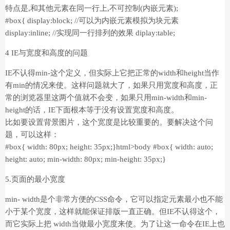
特点是,和其他元素在同一行上,不可控制(内嵌元素);
#box{ display:block; //可以为内嵌元素模拟为块元素
display:inline; //实现同一行排列的效果 diplay:table;
4 IE与宽度和高度的问题
IE不认得min-这个定义，但实际上它把正常的width和height当作
有min的情况来使。这样问题就大了，如果只用宽度和高度，正
常的浏览器里这两个值就不会变，如果只用min-width和min-
height的话，IE下面根本等于没有设置宽度和高度。
比如要设置背景图片，这个宽度是比较重要的。要解决这个问
题，可以这样：
#box{ width: 80px; height: 35px;}html>body #box{ width: auto;
height: auto; min-width: 80px; min-height: 35px;}
5.页面的最小宽度
min- width是个非常方便的CSS命令，它可以指定元素最小也不能
小于某个宽度，这样就能保证排版一直正确。但IE不认得这个，
而它实际上把 width当做最小宽度来使。为了让这一命令在IE上也