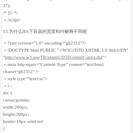
37);
/* ]]> */
＜/scrīpt>
13.为什么IE6下容器的宽度和FF解释不同呢
＜?xml version="1.0" encoding="gb2312"?>
＜!DOCTYPE html PUBLIC "-//W3C//DTD XHTML 1.0 Strict//EN"
"
http://www.w3.org/TR/xhtml1/DTD/xhtml1-strict.dtd
">
＜meta http-equiv="Content-Type" content="text/html;
charset=gb2312" />
＜style type="text/css">
＜!--
div {
cursor:pointer;
width:200px;
height:200px;
border:10px solid red
}