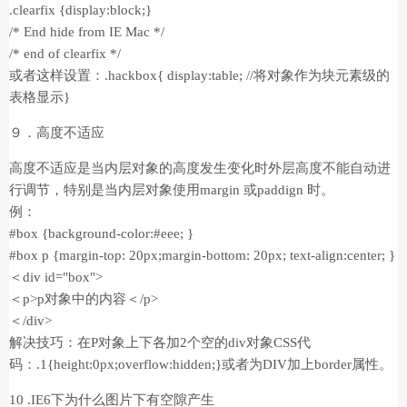
.clearfix {display:block;}
/* End hide from IE Mac */
/* end of clearfix */
或者这样设置：.hackbox{ display:table; //将对象作为块元素级的
表格显示}
９．高度不适应
高度不适应是当内层对象的高度发生变化时外层高度不能自动进
行调节，特别是当内层对象使用margin 或paddign 时。
例：
#box {background-color:#eee; }
#box p {margin-top: 20px;margin-bottom: 20px; text-align:center; }
＜div id="box">
＜p>p对象中的内容＜/p>
＜/div>
解决技巧：在P对象上下各加2个空的div对象CSS代
码：.1{height:0px;overflow:hidden;}或者为DIV加上border属性。
10 .IE6下为什么图片下有空隙产生