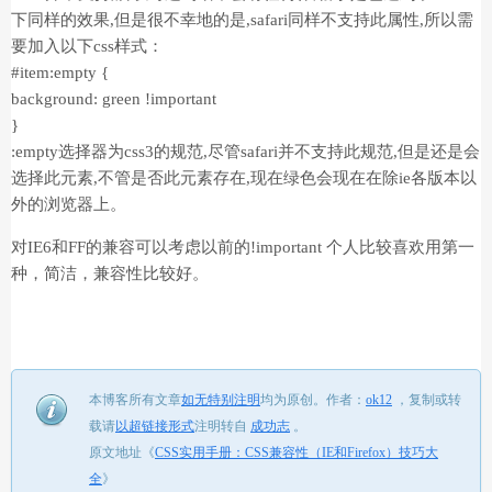
下同样的效果,但是很不幸地的是,safari同样不支持此属性,所以需
要加入以下css样式：
#item:empty {
background: green !important
}
:empty选择器为css3的规范,尽管safari并不支持此规范,但是还是会
选择此元素,不管是否此元素存在,现在绿色会现在在除ie各版本以
外的浏览器上。
对IE6和FF的兼容可以考虑以前的!important 个人比较喜欢用第一
种，简洁，兼容性比较好。
本博客所有文章
如无特别注明
均为原创。
作者：
ok12
，
复制或转
载请
以超链接形式
注明转自
成功志
。
原文地址《
CSS实用手册：CSS兼容性（IE和Firefox）技巧大
全
》