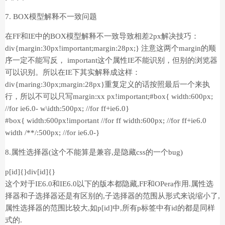
7. BOX模型解释不一致问题
在FF和IE中的BOX模型解释不一致导致相差2px解决技巧：
div{margin:30px!important;margin:28px;} 注意这两个margin的顺
序一定不能写反， important这个属性IE不能识别，但别的浏览器
可以识别。所以在IE下其实解释成这样：
div{maring:30px;margin:28px}重复定义的话按照最后一个来执
行，所以不可以只写margin:xx px!important;#box{ width:600px;
//for ie6.0- w\idth:500px; //for ff+ie6.0}
#box{ width:600px!important //for ff width:600px; //for ff+ie6.0
width /**/:500px; //for ie6.0-}
8.属性选择器(这个不能算是兼容,是隐藏css的一个bug)
p[id]{}div[id]{}
这个对于IE6.0和IE6.0以下的版本都隐藏,FF和OPera作用.属性选
择器和子选择器还是有区别的,子选择器的范围从形式来说缩小了,
属性选择器的范围比较大,如p[id]中,所有p标签中有id的都是同样
式的.