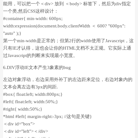
能用，可以把一个＜div> 放到 ＜body> 标签下，然后为div指定
一个类,然后CSS这样设计：
#container{ min-width: 600px;
width:expression(document.body.clientWidth ＜ 600? "600px":
"auto" );}
第一个min-width是正常的；但第2行的width使用了Javascript，这
只有IE才认得，这也会让你的HTML文档不太正规。它实际上通
过Javascript的判断来实现最小宽度。
6.DIV浮动IE文本产生3象素的bug
左边对象浮动，右边采用外补丁的左边距来定位，右边对象内的
文本会离左边有3px的间距.
#box{ float:left; width:800px;}
#left{ float:left; width:50%;}
#right{ width:50%;}
*html #left{ margin-right:-3px; //这句是关键}
＜div id="box">
＜div id="left">＜/div>