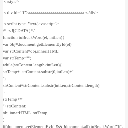
＜/style>
＜div id="ff">aaaaaaaaaaaaaaaaaaaaaaaaaaaa＜/div>
＜scrīpt type="text/javascrīpt">
/* ＜![CDATA[ */
function toBreakWord(el, intLen){
var ōbj=document.getElementById(el);
var strContent=obj.innerHTML;
var strTemp="";
while(strContent.length>intLen){
strTemp+=strContent.substr(0,intLen)+"
";
strContent=strContent.substr(intLen,strContent.length);
}
strTemp+="
"+strContent;
obj.innerHTML=strTemp;
}
if(document.getElementById && !document.all) toBreakWord("ff",