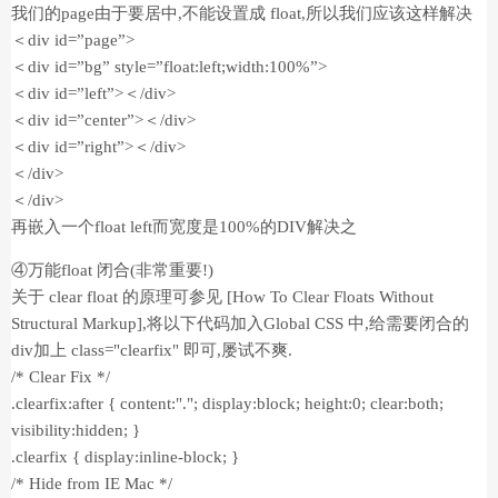
我们的page由于要居中,不能设置成 float,所以我们应该这样解决
＜div id=”page”>
＜div id=”bg” style=”float:left;width:100%”>
＜div id=”left”>＜/div>
＜div id=”center”>＜/div>
＜div id=”right”>＜/div>
＜/div>
＜/div>
再嵌入一个float left而宽度是100%的DIV解决之
④万能float 闭合(非常重要!)
关于 clear float 的原理可参见 [How To Clear Floats Without
Structural Markup],将以下代码加入Global CSS 中,给需要闭合的
div加上 class="clearfix" 即可,屡试不爽.
/* Clear Fix */
.clearfix:after { content:"."; display:block; height:0; clear:both;
visibility:hidden; }
.clearfix { display:inline-block; }
/* Hide from IE Mac */