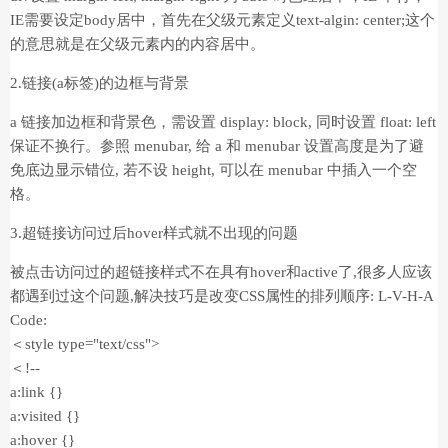
IE需要设定body居中，首先在父级元素定义text-algin: center;这个
的意思就是在父级元素内的内容居中。
2.链接(a标签)的边框与背景
a 链接加边框和背景色，需设置 display: block, 同时设置 float: left
保证不换行。参照 menubar, 给 a 和 menubar 设置高度是为了避
免底边显示错位, 若不设 height, 可以在 menubar 中插入一个空
格。
3.超链接访问过后hover样式就不出现的问题
被点击访问过的超链接样式不在具有hover和active了,很多人应该
都遇到过这个问题,解决技巧是改变CSS属性的排列顺序: L-V-H-A
Code:
＜style type="text/css">
＜!--
a:link {}
a:visited {}
a:hover {}