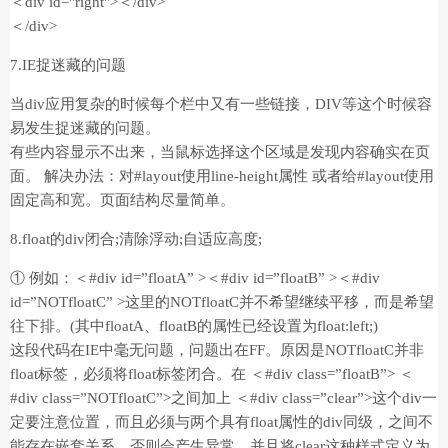
＜div id="right">＜/div>
＜/div>
7.IE捉迷藏的问题
当div应用复杂的时候每个栏中又有一些链接，DIV等这个时候容
易发生捉迷藏的问题。
有些内容显示不出来，当鼠标选择这个区域是发现内容确实在页
面。 解决办法：对#layout使用line-height属性 或者给#layout使用
固定高和宽。页面结构尽量简单。
8.float的div闭合;清除浮动;自适应高度;
① 例如：＜#div id=”floatA” >＜#div id=”floatB” >＜#div
id=”NOTfloatC” >这里的NOTfloatC并不希望继续平移，而是希望
往下排。(其中floatA、floatB的属性已经设置为float:left;)
这段代码在IE中毫无问题，问题出在FF。原因是NOTfloatC并非
float标签，必须将float标签闭合。在 ＜#div class=”floatB”> ＜
#div class=”NOTfloatC”>之间加上 ＜#div class=”clear”>这个div一
定要注意位置，而且必须与两个具有float属性的div同级，之间不
能存在嵌套关系，否则会产生异常。并且将clear这种样式定义为