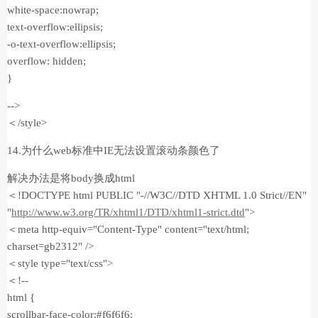
white-space:nowrap;
text-overflow:ellipsis;
-o-text-overflow:ellipsis;
overflow: hidden;
}
-->
＜/style>
14.为什么web标准中IE无法设置滚动条颜色了
解决办法是将body换成html
＜!DOCTYPE html PUBLIC "-//W3C//DTD XHTML 1.0 Strict//EN"
"
http://www.w3.org/TR/xhtml1/DTD/xhtml1-strict.dtd
">
＜meta http-equiv="Content-Type" content="text/html;
charset=gb2312" />
＜style type="text/css">
＜!--
html {
scrollbar-face-color:#f6f6f6;