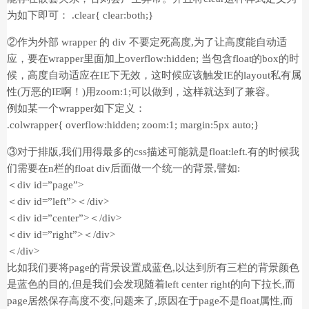
为如下即可： .clear{ clear:both;}
②作为外部 wrapper 的 div 不要定死高度,为了让高度能自动适
应，要在wrapper里面加上overflow:hidden; 当包含float的box的时
候，高度自动适应在IE下无效，这时候应该触发IE的layout私有属
性(万恶的IE啊！)用zoom:1;可以做到，这样就达到了兼容。
例如某一个wrapper如下定义：
.colwrapper{ overflow:hidden; zoom:1; margin:5px auto;}
③对于排版,我们用得最多的css描述可能就是float:left.有的时候我
们需要在n栏的float div后面做一个统一的背景,譬如:
＜div id=”page”>
＜div id=”left”>＜/div>
＜div id=”center”>＜/div>
＜div id=”right”>＜/div>
＜/div>
比如我们要将page的背景设置成蓝色,以达到所有三栏的背景颜色
是蓝色的目的,但是我们会发现随着left center right的向下拉长,而
page居然保存高度不变,问题来了,原因在于page不是float属性,而