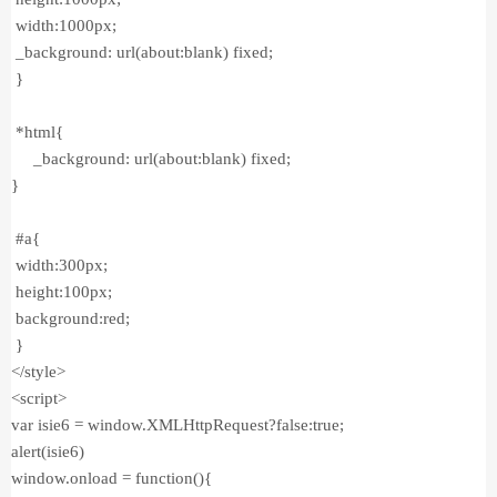
width:1000px;
_background: url(about:blank) fixed;
}
*html{
_background: url(about:blank) fixed;
}
#a{
width:300px;
height:100px;
background:red;
}
</style>
<script>
var isie6 = window.XMLHttpRequest?false:true;
alert(isie6)
window.onload = function(){