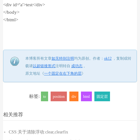
<div id='a'>test</div>
</body>
</html>
本博客所有文章
如无特别注明
均为原创。
作者：
ok12
，
复制或转
载请
以超链接形式
注明转自
成功志
。
原文地址《
一个固定在右下角的层
》
标签:
to
position
div
html
固定层
相关推荐
CSS:关于清除浮动:clear,clearfix