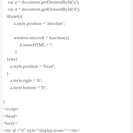
var a = document.getElementById('a');
var d = document.getElementById('d');
if(isie6){
a.style.position = 'absolute';
window.onscroll = function(){
d.innerHTML = '';
}
}else{
a.style.position = 'fixed';
}
a.style.right = '0';
a.style.bottom = '0';
}
</script>
</head>
<body>
<div id ="d" style="display:none;"></div>