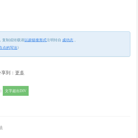
，
复制或转载请
以超链接形式
注明转自
成功志
。
)点点的写法
》
分享到：
更多
:
文字超出DIV
方法