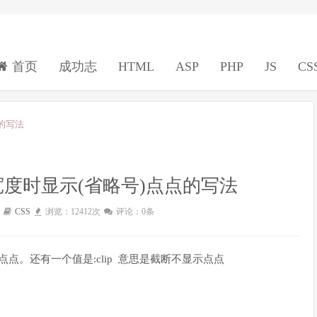
首页
成功志
HTML
ASP
PHP
JS
CS
点的写法
V宽度时显示(省略号)点点的写法
CSS
浏览：12412次
评论：0条
示为(省略号)点点。还有一个值是:clip 意思是截断不显示点点