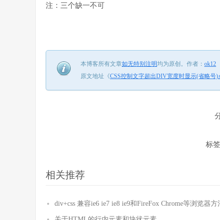
注：三个缺一不可
本博客所有文章
如无特别注明
均为原创。
作者：
ok12
原文地址《
CSS控制文字超出DIV宽度时显示(省略号
标签
相关推荐
div+css 兼容ie6 ie7 ie8 ie9和FireFox Chrome等浏览器
关于HTML的行内元素和块状元素