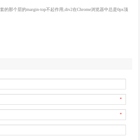
被嵌套的那个层的margin-top不起作用,div2在Chrome浏览器中总是0px顶
*
*