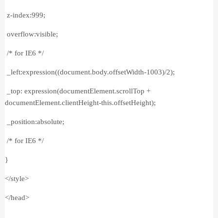
z-index:999;
overflow:visible;
/* for IE6 */
_left:expression((document.body.offsetWidth-1003)/2);
_top: expression(documentElement.scrollTop +
documentElement.clientHeight-this.offsetHeight);
_position:absolute;
/* for IE6 */
}
</style>
</head>