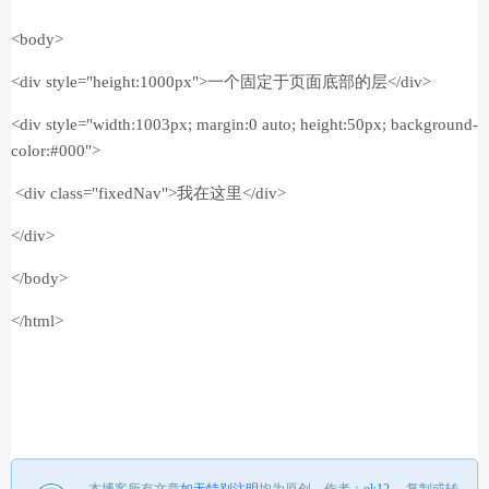
<body>
<div style="height:1000px">一个固定于页面底部的层</div>
<div style="width:1003px; margin:0 auto; height:50px; background-
color:#000">
<div class="fixedNav">我在这里</div>
</div>
</body>
</html>