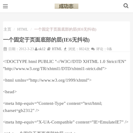
主页
HTML
一个固定于页面底部的层(IE6无抖动)
一个固定于页面底部的层(IE6无抖动)
日期：2012-3-23
ok12
HTML
浏览：8824次
评论：0条
<!DOCTYPE html PUBLIC "-//W3C//DTD XHTML 1.0 Strict//EN"
"http://www.w3.org/TR/xhtml1/DTD/xhtml1-strict.dtd">
<html xmlns="http://www.w3.org/1999/xhtml">
<head>
<meta http-equiv="Content-Type" content="text/html;
charset=gb2312" />
<meta http-equiv="X-UA-Compatible" content="IE=EmulateIE7" />