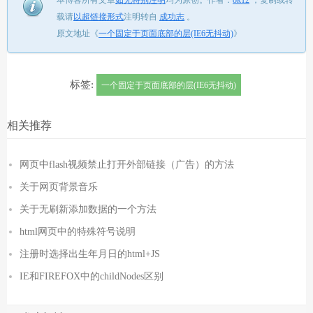
本博客所有文章
如无特别注明
均为原创。
作者：
ok12
，
复制或转
载请
以超链接形式
注明转自
成功志
。
原文地址《
一个固定于页面底部的层(IE6无抖动)
》
标签:
一个固定于页面底部的层(IE6无抖动)
相关推荐
网页中flash视频禁止打开外部链接（广告）的方法
关于网页背景音乐
关于无刷新添加数据的一个方法
html网页中的特殊符号说明
注册时选择出生年月日的html+JS
IE和FIREFOX中的childNodes区别