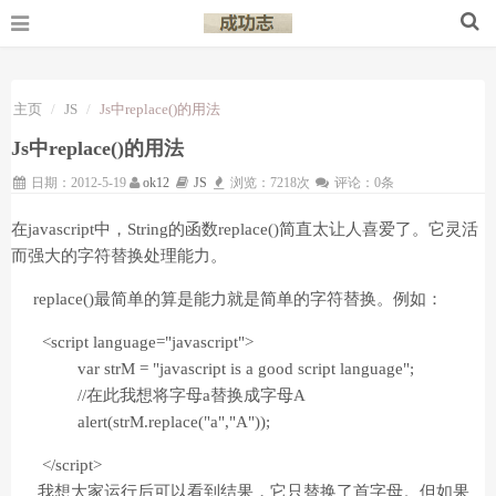
主页
JS
Js中replace()的用法
Js中replace()的用法
日期：2012-5-19
ok12
JS
浏览：7218次
评论：0条
在javascript中，String的函数replace()简直太让人喜爱了。它灵活
而强大的字符替换处理能力。
replace()最简单的算是能力就是简单的字符替换。例如：
<script language="javascript">
var strM = "javascript is a good script language";
//在此我想将字母a替换成字母A
alert(strM.replace("a","A"));
</script>
我想大家运行后可以看到结果，它只替换了首字母。但如果