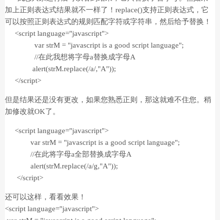
加上正则表达式结果就不一样了！replace()支持正则表达式，它
可以按照正则表达式的规则匹配字符或字符串，然后给予替换！
<script language="javascript">
var strM = "javascript is a good script language";
//在此我想将字母a替换成字母A
alert(strM.replace(/a/,"A"));
</script>
但是结果还是没有更改，如果您熟悉正则，那这就难不住您。稍
加修改就OK了。
<script language="javascript">
var strM = "javascript is a good script language";
//在此将字母a全部替换成字母A
alert(strM.replace(/a/g,"A"));
</script>
还可以这样，看看效果！
<script language="javascript">