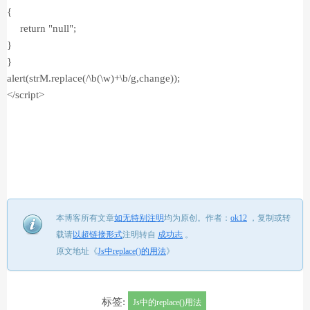
{
return "null";
}
}
alert(strM.replace(/\b(\w)+\b/g,change));
</script>
本博客所有文章
如无特别注明
均为原创。
作者：
ok12
，
复制或转
载请
以超链接形式
注明转自
成功志
。
原文地址《
Js中replace()的用法
》
标签:
Js中的replace()用法