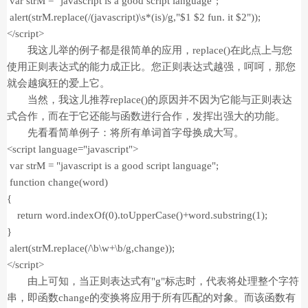
var strM = "javascript is a good script language";
alert(strM.replace(/(javascript)\s*(is)/g,"$1 $2 fun. it $2"));
</script>
我这儿举的例子都是很简单的应用，replace()在此点上与您
使用正则表达式的能力成正比。您正则表达式越强，呵呵，那您
就会越疯狂的爱上它。
当然，我这儿推荐replace()的原因并不因为它能与正则表达
式合作，而在于它还能与函数进行合作，发挥出强大的功能。
先看看简单例子：将所有单词首字母换成大写。
<script language="javascript">
var strM = "javascript is a good script language";
function change(word)
{
return word.indexOf(0).toUpperCase()+word.substring(1);
}
alert(strM.replace(/\b\w+\b/g,change));
</script>
由上可知，当正则表达式有"g"标志时，代表将处理整个字符
串，即函数change的变换将应用于所有匹配的对象。而该函数有