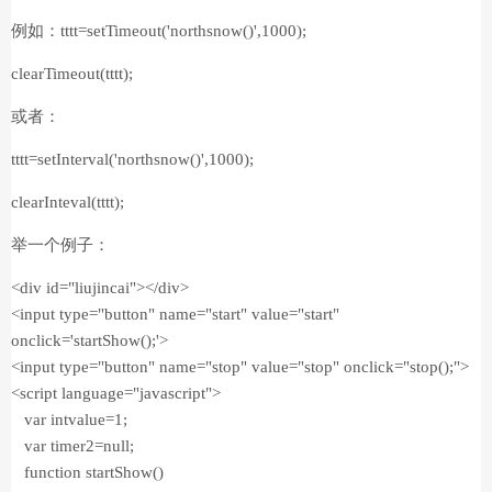
例如：tttt=setTimeout('northsnow()',1000);
clearTimeout(tttt);
或者：
tttt=setInterval('northsnow()',1000);
clearInteval(tttt);
举一个例子：
<div id="liujincai"></div>
<input type="button" name="start" value="start"
onclick='startShow();'>
<input type="button" name="stop" value="stop" onclick="stop();">
<script language="javascript">
var intvalue=1;
var timer2=null;
function startShow()