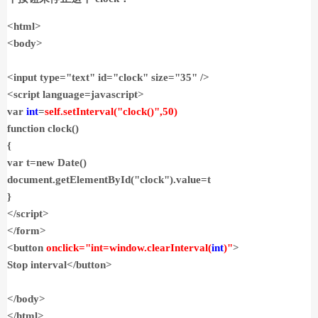
<html>
<body>
<input type="text" id="clock" size="35" />
<script language=javascript>
var
int
=
self.setInterval("clock()",50)
function clock()
{
var t=new Date()
document.getElementById("clock").value=t
}
</script>
</form>
<button
onclick="int=window.clearInterval(
int
)"
>
Stop interval</button>
</body>
</html>