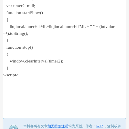
var timer2=null;
function startShow()
{
liujincai.innerHTML=liujincai.innerHTML + " " + (intvalue
++).toString();
}
function stop()
{
window.clearInterval(timer2);
}
</script>
本博客所有文章
如无特别注明
均为原创。
作者：
ok12
，
复制或转