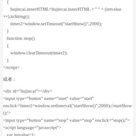
{
liujincai.innerHTML=liujincai.innerHTML + " " + (intvalue
++).toString();
timer2=window.setTimeout("startShow()",2000);
}
function stop()
{
window.clearTimeout(timer2);
}
</script>
或者：
<div id="liujincai"></div>
<input type="button" name="start" value="start"
onclick='timer2=window.setInterval("startShow()",2000);//startShow
();'>
<input type="button" name="stop" value="stop" onclick="stop();">
<script language="javascript">
var intvalue=1;