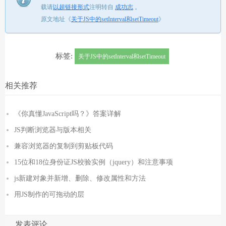
载请
以超链接形式
注明转自
成功志
。
原文地址《
关于JS中的setInterval和setTimeout
》
标签:
关于JS中的setInterval和setTimeout
相关推荐
《你真懂JavaScript吗？》答案详解
JS判断浏览器与版本相关
兼容浏览器的复制到剪贴板代码
15位和18位身份证JS校验实例（jquery）和注意事项
js新建对象并新增、删除、修改属性和方法
用JS制作的可拖动的层
发表评论