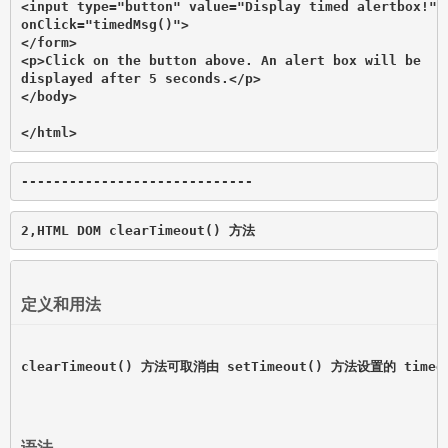
<input type="button" value="Display timed alertbox!"

onClick="timedMsg()">

</form>

<p>Click on the button above. An alert box will be

displayed after 5 seconds.</p>

</body>

</html>
-----------------------------
2,HTML DOM clearTimeout() 方法
定义和用法
clearTimeout() 方法可取消由 setTimeout() 方法设置的 timeo
语法