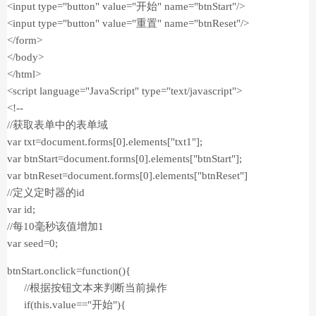
<input type="button" value="开始" name="btnStart"/>
<input type="button" value="重置" name="btnReset"/>
</form>
</body>
</html>
<script language="JavaScript" type="text/javascript">
<!--
//获取表单中的表单域
var txt=document.forms[0].elements["txt1"];
var btnStart=document.forms[0].elements["btnStart"];
var btnReset=document.forms[0].elements["btnReset"]
//定义定时器的id
var id;
//每10毫秒该值增加1
var seed=0;
btnStart.onclick=function(){
//根据按钮文本来判断当前操作
if(this.value=="开始"){