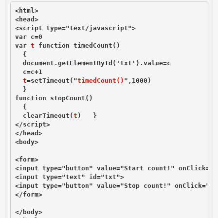
<html>

<head>

<script type="text/javascript">

var c=0

var 
t
 function timedCount()

  {

  document.getElementById('txt').value=c

  c=c+1

t
=setTimeout("
timedCount()
",1000)

  }

function stopCount()

  {

clearTimeout(
t
)
   }

</script>

</head>

<body>

<form>

<input type="button" value="Start count!" onClick="t
<input type="text" id="txt">

<input type="button" value="Stop count!" onClick="st
</form>

</body>
