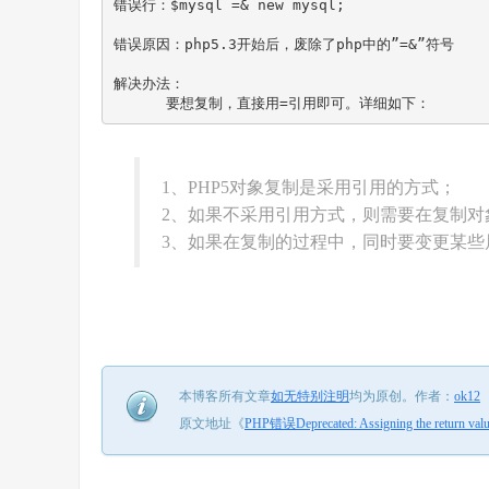
错误行：$mysql =& new mysql;

错误原因：php5.3开始后，废除了php中的”=&”符号

解决办法：

      要想复制，直接用=引用即可。详细如下：
1、PHP5对象复制是采用引用的方式；
2、如果不采用引用方式，则需要在复制对象时加
3、如果在复制的过程中，同时要变更某些属性，
本博客所有文章
如无特别注明
均为原创。
作者：
ok12
原文地址《
PHP错误Deprecated: Assigning the return val