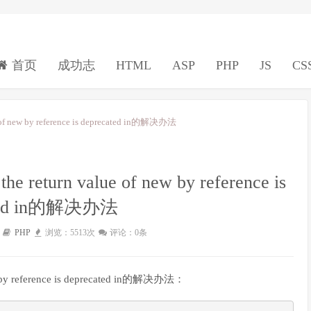
首页
成功志
HTML
ASP
PHP
JS
CS
 of new by reference is deprecated in的解决办法
 return value of new by reference is
ated in的解决办法
PHP
浏览：5513次
评论：0条
w by reference is deprecated in的解决办法：