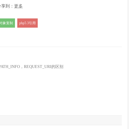
分享到：
更多
p对象复制
php5.3引用
，PATH_INFO，REQUEST_URI的区别