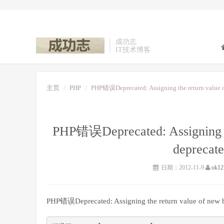
成功志
IT技术博客
主页
PHP
PHP错误Deprecated: Assigning the return value
PHP错误Deprecated: Assigning the
deprec
日期：2012-11-9
ok12
PHP错误Deprecated: Assigning the return value of ne