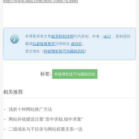
http://www.ttuu.com/info-108876.html
本博客所有文章
如无特别注明
均为原创。
作者：
ok12
，
复制或转
载请
以超链接形式
注明转自
成功志
。
原文地址《
外链增长技巧与规则总结
》
标签:
外链增长技巧与规则总结
相关推荐
浅析十种网站推广方法
网站外链建设注重"质中求稳,稳中求量"
二级域名与子目录与网站权重关系一说