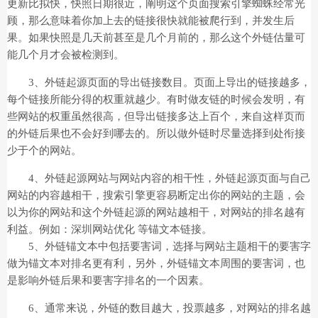
更新比拟快，快照日期很近，阐明这个页面搜索引擎蜘蛛经常光
顾，那么意味着你加上去的链接很快就能被爬行到，并发生后
果。如果快照是几天前甚至是几个月前的，那么这个外链估量可
能几个月才会被检测到。
3、外链起源页面的导出链接数目。页面上导出的链接越多，
每个链接所能分得的权重就越少。有时做友链的时候会发明，有
些网站的权重虽然很高，但导出链接多达上百个，来自这样页而
的外链后果也不会好到哪去的。所以做外链时尽量选择到处衔接
少于个的网站。
4、外链起源网站与网站内容的相干性，外链起源页面与自己
网站的内容越相干，搜索引擎更容易断定出你的网站的主题，会
以为你的网站和这个外链起源的网站越相干，对网站的排名越有
利益。例如：深圳网站优化 等锚文本链接。
5、外链锚文本中包括要害词，选择与网站主题相干的要害字
做为锚文本对排名更有利，另外，外链锚文本周围的要害词，也
是影响外链后果和要害字排名的一个因素。
6、通常来说，外链的数目越大，投票越多，对网站的排名越