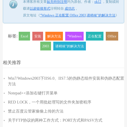
本博客所有文章
如无特别注明
均为原创。
作者：
ok12
，
复制或转
载请
以超链接形式
注明转自
成功志
。
原文地址《
“Windows 正在配置 Office 2003,请稍候”的解决方法
》
标签:
Excel
安装
解决方法
“Windows
正在配置
Office
2003
请稍候”的解决方法
相关推荐
Win7/Windows2003下IIS6.0、IIS7.5的伪静态组件安装和伪静态配置
方法
Notepad++添加右键打开菜单
RED LOCK，一个用批处理写的文件夹加密程序
禁止百度云管家偷偷上传的方法
关于FTP协议的两种工作方式：PORT方式和PASV方式