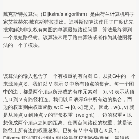
戴克斯特拉算法（Dijkstra’s algorithm）是由荷兰计算机科学
家艾兹赫尔·戴克斯特拉提出。迪科斯彻算法使用了广度优先
搜索解决非负权有向图的单源最短路径问题，算法最终得到
一个最短路径树。该算法常用于路由算法或者作为其他图算
法的一个子模块。
该算法的输入包含了一个有权重的有向图 G，以及G中的一个
来源顶点 S。我们以 V 表示 G 中所有顶点的集合。每一个图
中的边，都是两个顶点所形成的有序元素对。(u, v) 表示从顶
点 u 到 v 有路径相连。我们以 E 表示G中所有边的集合，而
边的权重则由权重函数 w: E → [0, ∞] 定义。因此，w(u, v) 就
是从顶点 u 到顶点 v 的非负权重（weight）。边的权重可以
想像成两个顶点之间的距离。任两点间路径的权重，就是该
路径上所有边的权重总和。已知有 V 中有顶点 s 及 t，
Dijkstra 算法可以找到 s 到 t的最低权重路径(例如，最短路