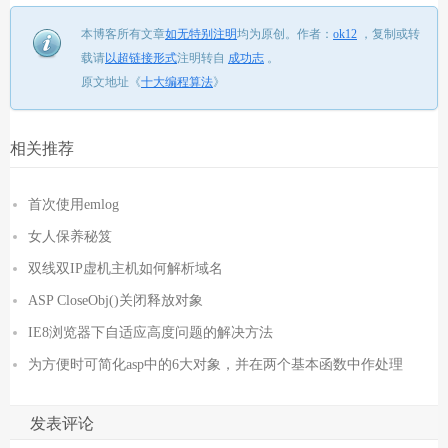
本博客所有文章
如无特别注明
均为原创。
作者：
ok12
，
复制或转
载请
以超链接形式
注明转自
成功志
。
原文地址《
十大编程算法
》
相关推荐
首次使用emlog
女人保养秘笈
双线双IP虚机主机如何解析域名
ASP CloseObj()关闭释放对象
IE8浏览器下自适应高度问题的解决方法
为方便时可简化asp中的6大对象，并在两个基本函数中作处理
发表评论