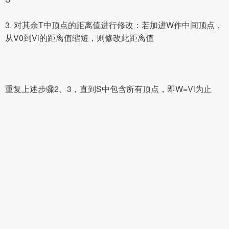
3. 对其余T中顶点的距离值进行修改：若加进W作中间顶点，
从V0到Vi的距离值缩短，则修改此距离值
重复上述步骤2、3，直到S中包含所有顶点，即W=Vi为止