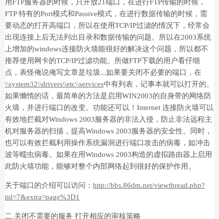
用FTP服务器的时候，只开放21端口，在进行FTP传输的时候，
FTP 特有的Port模式和Passive模式，在进行数据传输的时候，需
要动态的打开高端口，所以在使用TCP/IP过滤的情况下，经常会
出现连接上后无法列出目录和数据传输的问题。所以在2003系统
上增加的windows连接防火墙能很好的解决这个问题，所以都不
推荐使用网卡的TCP/IP过滤功能。所做FTP下载的用户看仔细
点，表怪俺说俺写文章是垃圾...如果要关闭不必要的端口，在
\\system32\\drivers\\etc\\services
中有列表，记事本就可以打开的。
如果懒惰的话，最简单的方法是启用WIN2003的自身带的网络防
火墙，并进行端口的改变。功能还可以！Internet 连接防火墙可以
有效地拦截对Windows 2003服务器的非法入侵，防止非法远程主
机对服务器的扫描，提高Windows 2003服务器的安全性。同时，
也可以有效拦截利用操作系统漏洞进行端口攻击的病毒，如冲击
波等蠕虫病毒。如果在用Windows 2003构造的虚拟路由器上启用
此防火墙功能，能够对整个内部网络起到很好的保护作用。
关于端口的介绍可以访问：
http://bbs.86dm.net/viewthread.php?
tid=7&extra=page%3D1
二.关闭不需要的服务 打开相应的审核策略