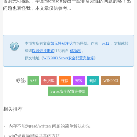
省的无可挽回，毕竟microsoft会出一些非常规性的问题的咯！出
问题也表怪我，本文章仅供参考...
本博客所有文章
如无特别注明
均为原创。
作者：
ok12
，
复制或转
载请
以超链接形式
注明转自
成功志
。
原文地址《
WIN2003 Server安全配置完整篇
》
标签:
ASP
数据库
连接
安装
删除
WIN2003
Server安全配置完整篇
相关推荐
内存不能为read/written 问题的简单解决办法
win7设置局域网共享的方法