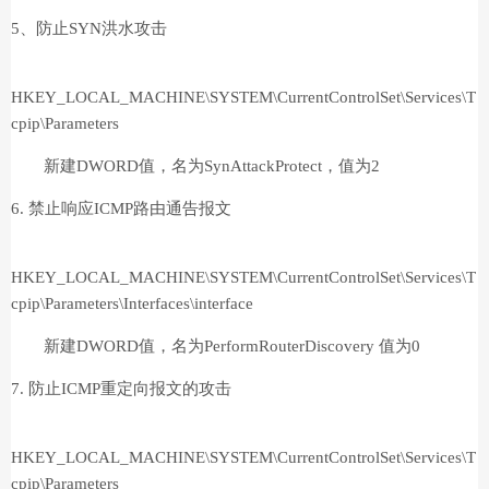
5、防止SYN洪水攻击
HKEY_LOCAL_MACHINE\SYSTEM\CurrentControlSet\Services\T
cpip\Parameters
新建DWORD值，名为SynAttackProtect，值为2
6. 禁止响应ICMP路由通告报文
HKEY_LOCAL_MACHINE\SYSTEM\CurrentControlSet\Services\T
cpip\Parameters\Interfaces\interface
新建DWORD值，名为PerformRouterDiscovery 值为0
7. 防止ICMP重定向报文的攻击
HKEY_LOCAL_MACHINE\SYSTEM\CurrentControlSet\Services\T
cpip\Parameters