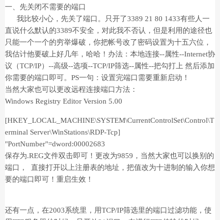
一、先关闭不需要的端口
我比较小心，先关了端口。只开了3389 21 80 1433有些人一
直说什么默认的3389不安全，对此我不否认，但是利用的途径也
只能一个一个的穷举爆破，你把帐号改了密码设置为十五六位，
我估计他要破上好几年，哈哈！办法：本地连接--属性--Internet协
议（TCP/IP）--高级--选项--TCP/IP筛选--属性--把勾打上 然后添加
你需要的端口即可。PS一句：设置完端口需要重新启动！
当然大家也可以更改远程连接端口方法：
Windows Registry Editor Version 5.00
[HKEY_LOCAL_MACHINE\SYSTEM\CurrentControlSet\Control\T
erminal Server\WinStations\RDP-Tcp]
"PortNumber"=dword:00002683
保存为.REG文件双击即可！更改为9859，当然大家也可以换别的
端口， 直接打开以上注册表的地址，把值改为十进制的输入你想
要的端口即可！重启生效！
还有一点，在2003系统里，用TCP/IP筛选里的端口过滤功能，使