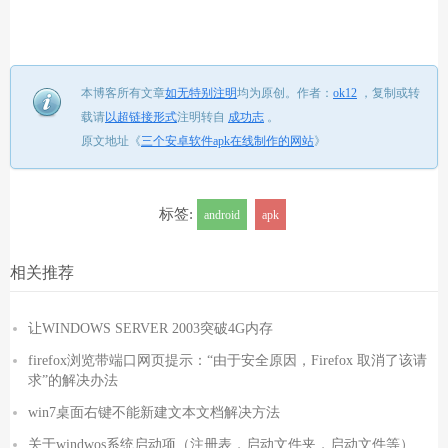
本博客所有文章
如无特别注明
均为原创。
作者：
ok12
，
复制或转
载请
以超链接形式
注明转自
成功志
。
原文地址《
三个安卓软件apk在线制作的网站
》
标签:
android
apk
相关推荐
让WINDOWS SERVER 2003突破4G内存
firefox浏览带端口网页提示：“由于安全原因，Firefox 取消了该请
求”的解决办法
win7桌面右键不能新建文本文档解决方法
关于windwos系统启动项（注册表，启动文件夹，启动文件等）