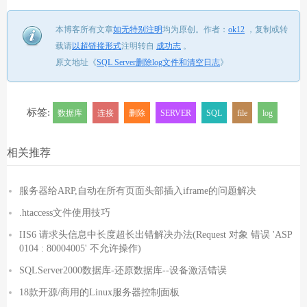
本博客所有文章
如无特别注明
均为原创。
作者：
ok12
，
复制或转
载请
以超链接形式
注明转自
成功志
。
原文地址《
SQL Server删除log文件和清空日志
》
标签:
数据库
连接
删除
SERVER
SQL
file
log
相关推荐
服务器给ARP,自动在所有页面头部插入iframe的问题解决
.htaccess文件使用技巧
IIS6 请求头信息中长度超长出错解决办法(Request 对象 错误 'ASP
0104 : 80004005' 不允许操作)
SQLServer2000数据库-还原数据库--设备激活错误
18款开源/商用的Linux服务器控制面板