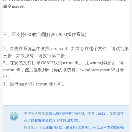
命令iisreset.
三、不支持FSO的问题解决 (2003操作系统)
1、首先在系统盘中查找scrrun.dll，如果存在这个文件，请跳到第
三步，如果没有，请执行第二步。
2、在安装文件目录i386中找到scrrun.dl_，用winrar解压缩，得
scrrun.dll，然后复制到x（你的系统盘）:windowssystem32目录
中。
3、运行regsvr32 scrrun.dll即可。
本博客所有文章
如无特别注明
均为原创。
作者：
ok12
，
复制或转
载请
以超链接形式
注明转自
成功志
。
原文地址《
iis6和iis7限制上传文件(请求头)大小以及不支持FSO解