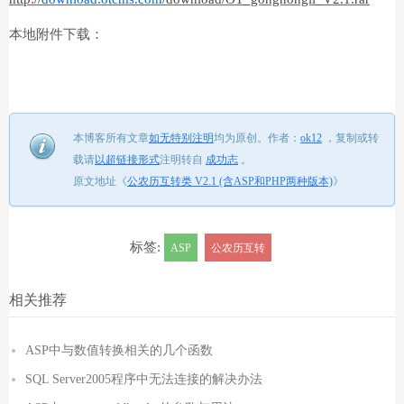
本地附件下载：
本博客所有文章
如无特别注明
均为原创。
作者：
ok12
，
复制或转
载请
以超链接形式
注明转自
成功志
。
原文地址《
公农历互转类 V2.1 (含ASP和PHP两种版本)
》
标签:
ASP
公农历互转
相关推荐
ASP中与数值转换相关的几个函数
SQL Server2005程序中无法连接的解决办法