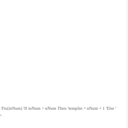
= Fix(inNum) 'If inNum > nNum Then 'tempInt = nNum + 1 'Else '
>