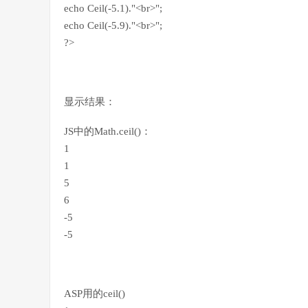
echo Ceil(-5.1)."<br>";
echo Ceil(-5.9)."<br>";
?>
显示结果：
JS中的Math.ceil()：
1
1
5
6
-5
-5
ASP用的ceil()