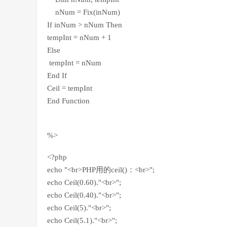
nNum = Fix(inNum)
If inNum > nNum Then
tempInt = nNum + 1
Else
tempInt = nNum
End If
Ceil = tempInt
End Function
%>
<?php
echo "<br>PHP用的ceil()：<br>";
echo Ceil(0.60)."<br>";
echo Ceil(0.40)."<br>";
echo Ceil(5)."<br>";
echo Ceil(5.1)."<br>";