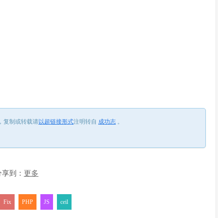
，
复制或转载请
以超链接形式
注明转自
成功志
。
分享到：
更多
Fix
PHP
JS
ceil