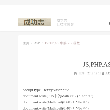
成功志
IT技术博客
主页
ASP
JS,PHP,ASP中的ceil()函数
JS,PHP,
日期：2012-12-18
ok1
<script type="text/javascript">
document.write( "JS中的Math.ceil()：<br />")
document.write(Math.ceil(0.60) + "<br />")
document.write(Math.ceil(0.40) + "<br />")