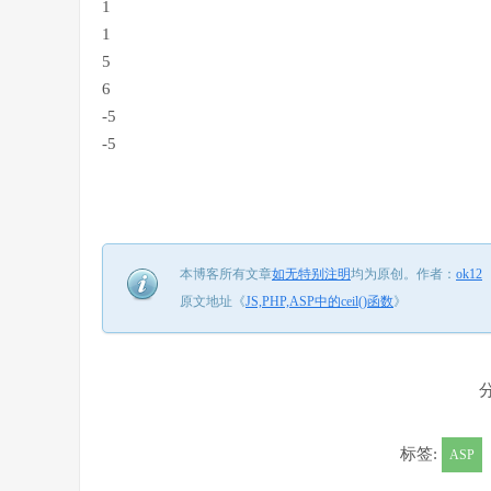
1
1
5
6
-5
-5
本博客所有文章
如无特别注明
均为原创。
作者：
ok12
原文地址《
JS,PHP,ASP中的ceil()函数
》
标签:
ASP