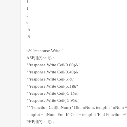
1
1
5
6
-5
-5
<% 'response.Write "
ASP用的ceil()：
" 'response.Write Ceil(0.60)&"
" 'response.Write Ceil(0.40)&"
" 'response.Write Ceil(5)&"
" 'response.Write Ceil(5.1)&"
" 'response.Write Ceil(-5.1)&"
" 'response.Write Ceil(-5.9)&"
" ' 'Function Ceil(inNum) ' Dim nNum, tempInt ' nNum 
tempInt = nNum 'End If 'Ceil = tempInt 'End Function %
PHP用的ceil()：