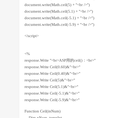
document.write(Math.ceil(5) + "<br />")
document.write(Math.ceil(5.1) + "<br />")
document.write(Math.ceil(-5.1) + "<br />")
document.write(Math.ceil(-5.9) + "<br />")
</script>
<%
response.Write "<br>ASP用的ceil()：<br>"
response.Write Ceil(0.60)&"<br>"
response.Write Ceil(0.40)&"<br>"
response.Write Ceil(5)&"<br>"
response.Write Ceil(5.1)&"<br>"
response.Write Ceil(-5.1)&"<br>"
response.Write Ceil(-5.9)&"<br>"
Function Ceil(inNum)
Dim nNum, tempInt