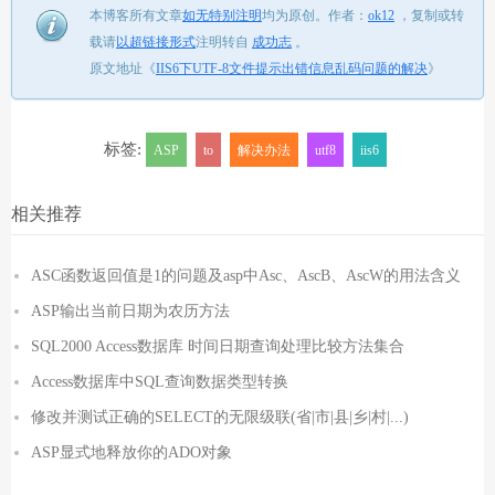
本博客所有文章
如无特别注明
均为原创。
作者：
ok12
，
复制或转
载请
以超链接形式
注明转自
成功志
。
原文地址《
IIS6下UTF-8文件提示出错信息乱码问题的解决
》
标签:
ASP
to
解决办法
utf8
iis6
相关推荐
ASC函数返回值是1的问题及asp中Asc、AscB、AscW的用法含义
ASP输出当前日期为农历方法
SQL2000 Access数据库 时间日期查询处理比较方法集合
Access数据库中SQL查询数据类型转换
修改并测试正确的SELECT的无限级联(省|市|县|乡|村|...)
ASP显式地释放你的ADO对象