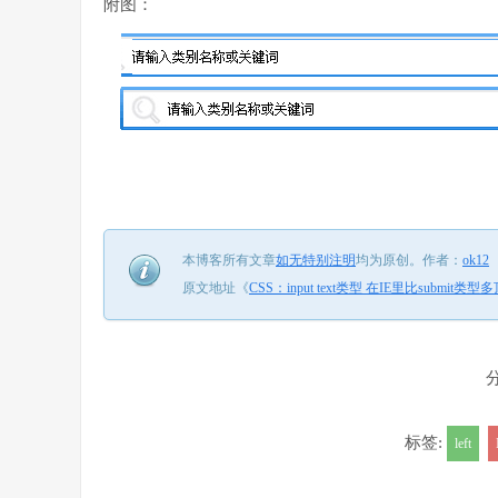
附图：
本博客所有文章
如无特别注明
均为原创。
作者：
ok12
原文地址《
CSS：input text类型 在IE里比submit类
标签:
left