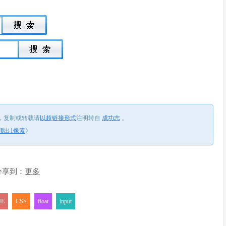
，
复制或转载请
以超链接形式
注明转自
成功志
。
型多顶出1像素
》
分享到：
更多
IE
CSS
float
input