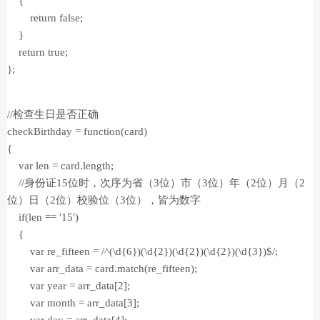
{
return false;
}
return true;
};
//检查生日是否正确
checkBirthday = function(card)
{
var len = card.length;
//身份证15位时，次序为省（3位）市（3位）年（2位）月（2
位）日（2位）校验位（3位），皆为数字
if(len == '15')
{
var re_fifteen = /^(\d{6})(\d{2})(\d{2})(\d{2})(\d{3})$/;
var arr_data = card.match(re_fifteen);
var year = arr_data[2];
var month = arr_data[3];