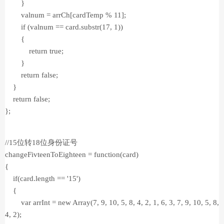
}
valnum = arrCh[cardTemp % 11];
if (valnum == card.substr(17, 1))
{
return true;
}
return false;
}
return false;
};
//15位转18位身份证号
changeFivteenToEighteen = function(card)
{
if(card.length == '15')
{
var arrInt = new Array(7, 9, 10, 5, 8, 4, 2, 1, 6, 3, 7, 9, 10, 5, 8,
4, 2);