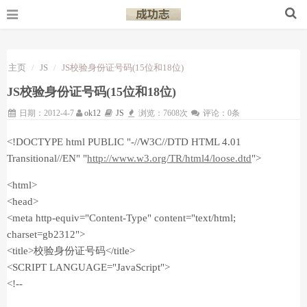
主页
JS
JS校验身份证号码(15位和18位)
JS校验身份证号码(15位和18位)
日期：2012-4-7
ok12
JS
浏览：7608次
评论：0条
<!DOCTYPE html PUBLIC "-//W3C//DTD HTML 4.01
Transitional//EN" "
http://www.w3.org/TR/html4/loose.dtd
">
<html>
<head>
<meta http-equiv="Content-Type" content="text/html;
charset=gb2312">
<title>校验身份证号码</title>
<SCRIPT LANGUAGE="JavaScript">
<!--