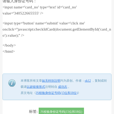
请输入身份证号码：
<input name='card_no' type='text' id='card_no'
value='340522665555' />
<input type='button' name='submit' value='click me'
onclick="javascript:checkIdCard(document.getElementById('card_n
o').value);" />
</body>
</html>
本博客所有文章
如无特别注明
均为原创。
作者：
ok12
，
复制或转
载请
以超链接形式
注明转自
成功志
。
原文地址《
JS校验身份证号码(15位和18位)
》
标签:
JS校验身份证号码(15位和18位)