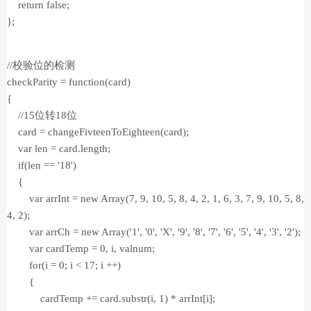
return false;
};
//校验位的检测
checkParity = function(card)
{
//15位转18位
card = changeFivteenToEighteen(card);
var len = card.length;
if(len == '18')
{
var arrInt = new Array(7, 9, 10, 5, 8, 4, 2, 1, 6, 3, 7, 9, 10, 5, 8,
4, 2);
var arrCh = new Array('1', '0', 'X', '9', '8', '7', '6', '5', '4', '3', '2');
var cardTemp = 0, i, valnum;
for(i = 0; i < 17; i ++)
{
cardTemp += card.substr(i, 1) * arrInt[i];