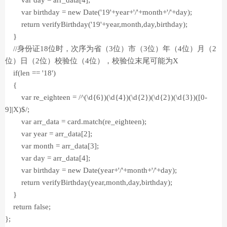
var day = arr_data[4];
var birthday = new Date('19'+year+'/'+month+'/'+day);
return verifyBirthday('19'+year,month,day,birthday);
}
//身份证18位时，次序为省（3位）市（3位）年（4位）月（2
位）日（2位）校验位（4位），校验位末尾可能为X
if(len == '18')
{
var re_eighteen = /^(\d{6})(\d{4})(\d{2})(\d{2})(\d{3})([0-
9]|X)$/;
var arr_data = card.match(re_eighteen);
var year = arr_data[2];
var month = arr_data[3];
var day = arr_data[4];
var birthday = new Date(year+'/'+month+'/'+day);
return verifyBirthday(year,month,day,birthday);
}
return false;
};