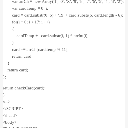
var arrCh = new Array('1', '0', 'X', '9', '8', '7', '6', '5', '4', '3', '2');
var cardTemp = 0, i;
card = card.substr(0, 6) + '19' + card.substr(6, card.length - 6);
for(i = 0; i < 17; i ++)
{
cardTemp += card.substr(i, 1) * arrInt[i];
}
card += arrCh[cardTemp % 11];
return card;
}
return card;
};
return checkCard(card);
}
//-->
</SCRIPT>
</head>
<body>