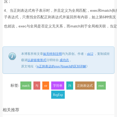
况；
4、当正则表达式有子表示时，并且定义为全局匹配，exec和match执
子表达式，只查找全匹配正则表达式并返回所有内容，如上第6种情况
也就说，exec与全局是否定义无关系，而match则于全局相关联，
本博客所有文章
如无特别注明
均为原创。
作者：
ok12
，
复制或转
载请
以超链接形式
注明转自
成功志
。
原文地址《
js正则表达的exec与match的区别详解
》
标签:
match
与
str
字符串
JS
正则表达式
exec
RegExp
相关推荐