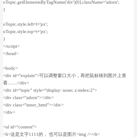
oTopic.getElementsByTagName('div')[0].className='adorn';
}
oTopic.style.left=l+'px';
oTopic.style.top=t+'px';
}
</script>
</head>
<body>
<div id="explain">可以调整窗口大小，再把鼠标移到图片上查
看……</div>
<div id="topic" style="display: none; z-index:2">
<div class="adorn"></div>
<div class="inner_html"></div>
</div>
<ul id="content">
<li>这是文字1111的， 也可以是图片<img /></li>