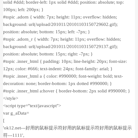
solid #ddd; border-left: 1px solid #ddd; position: absolute; top:
100px; left: 200px; }
#topic .adorn { width: 7px; height: 11px; overflow: hidden;
background: url(/upload/201011/20101103150729602.gif);
position: absolute; bottom: 15px; left: -7px; }
#topic .adorn_r { width: 7px; height: 11px; overflow: hidden;
background: url(/upload/201011/20101103150729137.gif);
position: absolute; bottom: 15px; right: -7px; }
#topic .inner_html { padding: 10px; line-height: 20px; font-size:
12px; color: #666; text-indent: 24px; font-family: arial; }
#topic .inner_html a { color: #990000; font-weight: bold; text-
decoration: none; border-bottom: 1px dotted #990000; }
#topic .inner_html a:hover { border-bottom: 2px solid #990000; }
</style>
<script type="text/javascript">
var g_aData=
[
'ok12.net---好用的鼠标提示符好用的鼠标提示符好用的鼠标提示
符---1111',