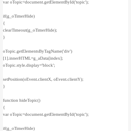
var oTopic=document.getElementById('topic');
if(g_oTimerHide)
{
clearTimeout(g_oTimerHide);
}
oTopic.getElementsByTagName('div')
[1].innerHTML=g_aData[index];
oTopic.style.display='block';
setPosition(oEvent.clientX, oEvent.clientY);
}
function hideTopic()
{
var oTopic=document.getElementById('topic');
if(g_oTimerHide)