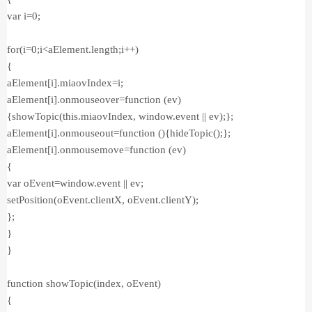
var i=0;
for(i=0;i<aElement.length;i++)
{
aElement[i].miaovIndex=i;
aElement[i].onmouseover=function (ev)
{showTopic(this.miaovIndex, window.event || ev);};
aElement[i].onmouseout=function (){hideTopic();};
aElement[i].onmousemove=function (ev)
{
var oEvent=window.event || ev;
setPosition(oEvent.clientX, oEvent.clientY);
};
}
}
function showTopic(index, oEvent)
{