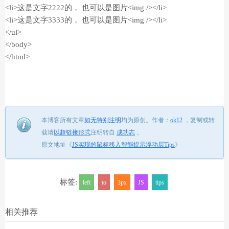
<li>这是文字2222的， 也可以是图片<img /></li>
<li>这是文字3333的， 也可以是图片<img /></li>
</ul>
</body>
</html>
本博客所有文章
如无特别注明
均为原创。
作者：
ok12
，
复制或转
载请
以超链接形式
注明转自
成功志
。
原文地址《
JS实现的鼠标移入智能提示浮动层Tips
》
标签:
left
to
3px
JS
tips
相关推荐