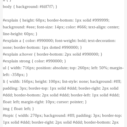
body { background: #fdf7f7; }
#explain { height: 60px; border-bottom: 1px solid #999999;
background: #eee; font-size: 14px; color: #666; text-align: center;
line-height: 60px; }
#explain a { color: #990000; font-weight: bold; text-decoration:
none; border-bottom: 1px dotted #990000; }
#explain a:hover { border-bottom: 2px solid #990000; }
#explain strong { color: #990000; }
ul { width: 716px; position: absolute; top: 260px; left: 50%; margin-
left: -358px; }
li { width: 160px; height: 100px; list-style: none; background: #fff;
padding: 3px; border-top: 1px solid #ddd; border-right: 2px solid
#ddd; border-bottom: 2px solid #ddd; border-left: 1px solid #ddd;
float: left; margin-right: 10px; cursor: pointer; }
img { float: left; }
#topic { width: 270px; background: #fff; padding: 3px; border-top:
1px solid #ddd; border-right: 2px solid #ddd; border-bottom: 2px