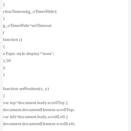
{
clearTimeout(g_oTimerHide);
}
g_oTimerHide=setTimeout
(
function ()
{
oTopic.style.display='none';
},50
);
}
function setPosition(x, y)
{
var top=document.body.scrollTop ||
document.documentElement.scrollTop;
var left=document.body.scrollLeft ||
document.documentElement.scrollLeft;