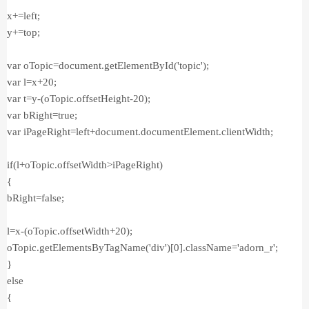
x+=left;
y+=top;
var oTopic=document.getElementById('topic');
var l=x+20;
var t=y-(oTopic.offsetHeight-20);
var bRight=true;
var iPageRight=left+document.documentElement.clientWidth;
if(l+oTopic.offsetWidth>iPageRight)
{
bRight=false;
l=x-(oTopic.offsetWidth+20);
oTopic.getElementsByTagName('div')[0].className='adorn_r';
}
else
{