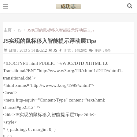
主页
JS
JS实现的鼠标移入智能提示浮动层Tips
JS实现的鼠标移入智能提示浮动层Tips
日期：2013-5-14
ok12
JS
浏览：14829次
评论：0条
<!DOCTYPE html PUBLIC "-//W3C//DTD XHTML 1.0
Transitional//EN" "http://www.w3.org/TR/xhtml1/DTD/xhtml1-
transitional.dtd">
<html xmlns="http://www.w3.org/1999/xhtml">
<head>
<meta http-equiv="Content-Type" content="text/html;
charset=gb2312" />
<title>JS实现的鼠标移入智能提示层Tips</title>
<style>
* { padding: 0; margin: 0; }
li { }