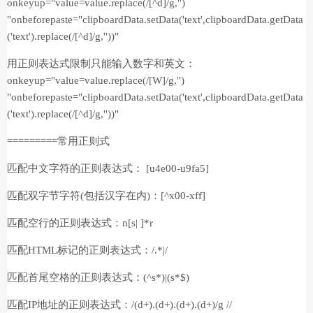
onkeyup="value=value.replace(/[^d]/g,'')
"onbeforepaste="clipboardData.setData('text',clipboardData.getData
('text').replace(/[^d]/g,''))"
用正则表达式限制只能输入数字和英文：
onkeyup="value=value.replace(/[W]/g,'')
"onbeforepaste="clipboardData.setData('text',clipboardData.getData
('text').replace(/[^d]/g,''))"
=========常用正则式
匹配中文字符的正则表达式： [u4e00-u9fa5]
匹配双字节字符(包括汉字在内)：[^x00-xff]
匹配空行的正则表达式：n[s| ]*r
匹配HTML标记的正则表达式：/.*|/
匹配首尾空格的正则表达式：(^s*)|(s*$)
匹配IP地址的正则表达式：/(d+).(d+).(d+).(d+)/g //