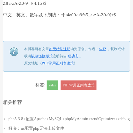
Z][a-zA-Z0-9_]{4,15}$
中文、英文、数字及下划线：^[u4e00-u9fa5_a-zA-Z0-9]+$
本博客所有文章
如无特别注明
均为原创。
作者：
ok12
，
复制或转
载请
以超链接形式
注明转自
成功志
。
原文地址《
PHP常用正则表达式
》
标签:
value
PHP常用正则表达式
相关推荐
php5.3.8+配置Apache+MySQL+phpMyAdmin+zendOptimizer+xdebug
解决：iis配置php无法上传文件