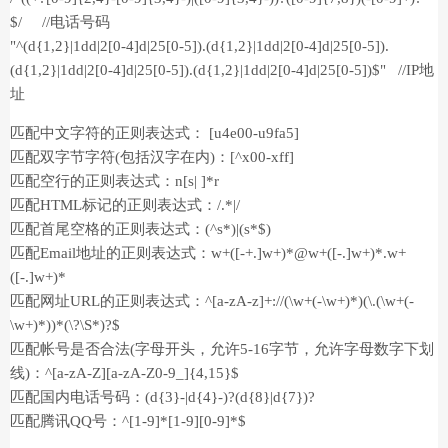
$/ //电话号码
"^(d{1,2}|1dd|2[0-4]d|25[0-5]).(d{1,2}|1dd|2[0-4]d|25[0-5]).
(d{1,2}|1dd|2[0-4]d|25[0-5]).(d{1,2}|1dd|2[0-4]d|25[0-5])$" //IP地
址
匹配中文字符的正则表达式： [u4e00-u9fa5]
匹配双字节字符(包括汉字在内)：[^x00-xff]
匹配空行的正则表达式：n[s| ]*r
匹配HTML标记的正则表达式：/.*|/
匹配首尾空格的正则表达式：(^s*)|(s*$)
匹配Email地址的正则表达式：w+([-+.]w+)*@w+([-.]w+)*.w+
([-.]w+)*
匹配网址URL的正则表达式：^[a-zA-z]+://(\w+(-\w+)*)(\.(\w+(-
\w+)*))*(\?\S*)?$
匹配帐号是否合法(字母开头，允许5-16字节，允许字母数字下划
线)：^[a-zA-Z][a-zA-Z0-9_]{4,15}$
匹配国内电话号码：(d{3}-|d{4}-)?(d{8}|d{7})?
匹配腾讯QQ号：^[1-9]*[1-9][0-9]*$