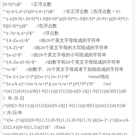
[0-9]*))$" //正浮点数
"^((-d+(.d+)?)|(0+(.0+)?))$" //非正浮点数（负浮点数 + 0）
"^(-(([0-9]+.[0-9]*[1-9][0-9]*)|([0-9]*[1-9][0-9]*.[0-9]+)|([0-9]*[1-
9][0-9]*)))$" //负浮点数
"^(-?d+)(.d+)?$" //浮点数
"^[A-Za-z]+$" //由26个英文字母组成的字符串
"^[A-Z]+$" //由26个英文字母的大写组成的字符串
"^[a-z]+$" //由26个英文字母的小写组成的字符串
"^[A-Za-z0-9]+$" //由数字和26个英文字母组成的字符串
"^w+$" //由数字、26个英文字母或者下划线组成的字符串
"^[w-]+(.[w-]+)*@[w-]+(.[w-]+)+$" //email地址
"^[a-zA-z]+://(w+(-w+)*)(.(w+(-w+)*))*(?S*)?$" //url
/^(d{2}|d{4})-((0([1-9]{1}))|(1[1|2]))-(([0-2]([1-9]{1}))|(3[0|1]))$/
// 年-月-日
/^((0([1-9]{1}))|(1[1|2]))/(([0-2]([1-9]{1}))|(3[0|1]))/(d{2}|d{4})$/
// 月/日/年
"^([w-.]+)@(([[0-9]{1,3}.[0-9]{1,3}.[0-9]{1,3}.)|(([w-]+.)+))([a-zA-
Z]{2,4}|[0-9]{1,3})(]?)$" //Emil
/^((+?[0-9]{2,4}-[0-9]{3,4}-)|([0-9]{3,4}-))?([0-9]{7,8})(-[0-9]+)?