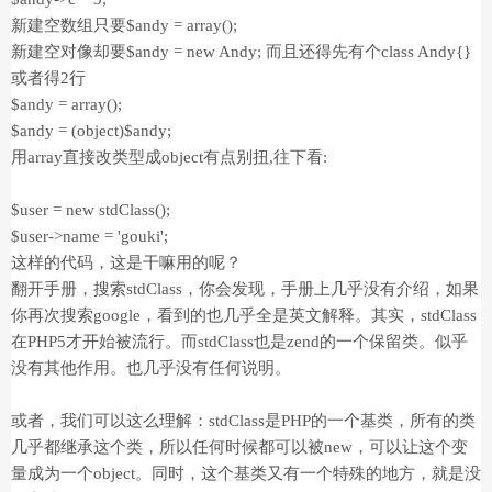
新建空数组只要$andy = array();
新建空对像却要$andy = new Andy; 而且还得先有个class Andy{}
或者得2行
$andy = array();
$andy = (object)$andy;
用array直接改类型成object有点别扭,往下看:
$user = new stdClass();
$user->name = 'gouki';
这样的代码，这是干嘛用的呢？
翻开手册，搜索stdClass，你会发现，手册上几乎没有介绍，如果
你再次搜索google，看到的也几乎全是英文解释。其实，stdClass
在PHP5才开始被流行。而stdClass也是zend的一个保留类。似乎
没有其他作用。也几乎没有任何说明。
或者，我们可以这么理解：stdClass是PHP的一个基类，所有的类
几乎都继承这个类，所以任何时候都可以被new，可以让这个变
量成为一个object。同时，这个基类又有一个特殊的地方，就是没