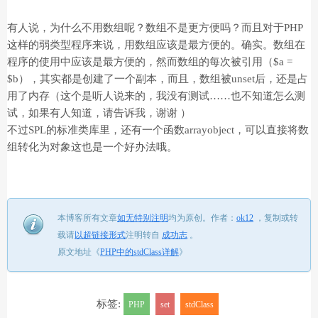
有人说，为什么不用数组呢？数组不是更方便吗？而且对于PHP
这样的弱类型程序来说，用数组应该是最方便的。确实。数组在
程序的使用中应该是最方便的，然而数组的每次被引用（$a =
$b），其实都是创建了一个副本，而且，数组被unset后，还是占
用了内存（这个是听人说来的，我没有测试……也不知道怎么测
试，如果有人知道，请告诉我，谢谢 ）
不过SPL的标准类库里，还有一个函数arrayobject，可以直接将数
组转化为对象这也是一个好办法哦。
本博客所有文章
如无特别注明
均为原创。
作者：
ok12
，
复制或转
载请
以超链接形式
注明转自
成功志
。
原文地址《
PHP中的stdClass详解
》
标签:
PHP
set
stdClass