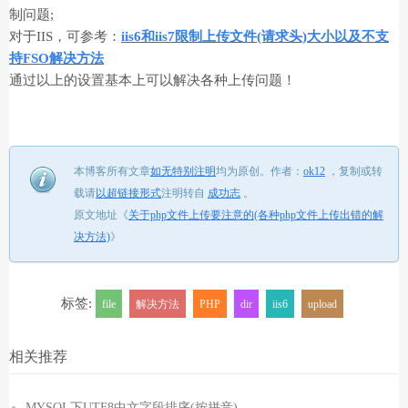
制问题;
对于IIS，可参考：
iis6和iis7限制上传文件(请求头)大小以及不支
持FSO解决方法
通过以上的设置基本上可以解决各种上传问题！
本博客所有文章
如无特别注明
均为原创。
作者：
ok12
，
复制或转
载请
以超链接形式
注明转自
成功志
。
原文地址《
关于php文件上传要注意的(各种php文件上传出错的解
决方法)
》
标签:
file
解决方法
PHP
dir
iis6
upload
相关推荐
MYSQL下UTF8中文字段排序(按拼音)