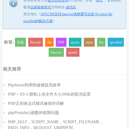
本博客所有文章
如无特别注明
均为原创。
作者：
ok12
，
复制或转
载请
以超链接形式
注明转自
成功志
。
原文地址《
APACHE支持.htaccess伪静重写出错 No input file
specified的解决方案
》
标签:
安装
Rewrite
file
PHP
access
input
No
specified
htaccess
apache
相关推荐
PhpStorm利用快捷键提高效率
PHP + IIS 6 限制上传文件大小200K的取消设置
PHP正则表达式模式修饰符详解
php中mkdir()函数的权限问题
PHP_SELF，SCRIPT_NAME，SCRIPT_FILENAME，
PATH_INFO，REQUEST_URI的区别