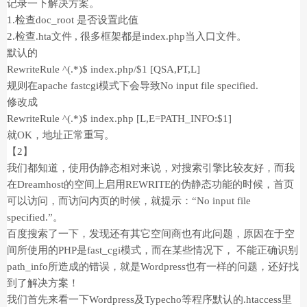
记录一下解决方案。
1.检查doc_root 是否设置此值
2.检查.hta文件 , 很多框架都是index.php当入口文件。
默认的
RewriteRule ^(.*)$ index.php/$1 [QSA,PT,L]
规则在apache fastcgi模式下会导致No input file specified.
修改成
RewriteRule ^(.*)$ index.php [L,E=PATH_INFO:$1]
就OK，地址正常重写。
【2】
我们都知道，使用伪静态相对来说，对搜索引擎比较友好，而我
在Dreamhost的空间上启用REWRITE的伪静态功能的时候，首页
可以访问，而访问内页的时候，就提示：“No input file
specified.”。
百度搜索了一下，发现还有其它空间商也有此问题，原因在于空
间所使用的PHP是fast_cgi模式，而在某些情况下， 不能正确识别
path_info所造成的错误，就是Wordpress也有一样的问题，还好找
到了解决方案！
我们首先来看一下Wordpress及Typecho等程序默认的.htaccess里