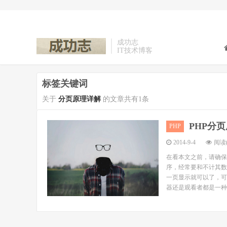
成功志
IT技术博客
标签关键词
关于
分页原理详解
的文章共有1条
PHP分
PHP
2014-9-4
阅读(
在看本文之前，请确保你
序，经常要和不计其数
一页显示就可以了，可
器还是观看者都是一种