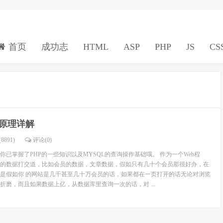
首页
成功志
HTML
ASP
PHP
JS
CS
页原理详解
8891)
评论(
0
)
已掌握了PHP的一些知识以及MYSQL的查询操作基础哦。 作为一个Web程
的数据打交道，比如会员的数据，文章数据，假如只有几十个会员那很好办，在
是假如你 的网站是几千甚至几十万会员的话，如果都在一页打开的话无论对浏览
折磨，而且如果数据上亿，从数据库里查询一次的话，对 ...