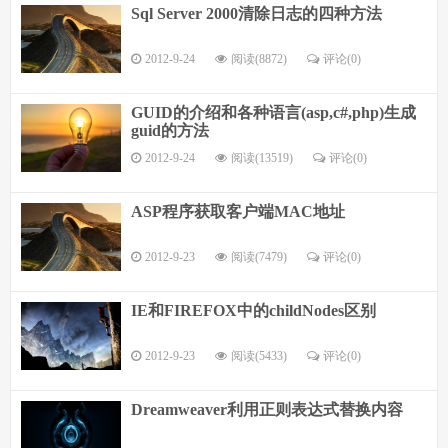
Sql Server 2000清除日志的四种方法
2012-9-24
阅读(8872)
评论(
0
)
GUID的介绍和各种语言(asp,c#,php)生成
guid的方法
2012-9-24
阅读(13519)
评论(
0
)
ASP程序获取客户端MAC地址
2012-9-23
阅读(7479)
评论(
0
)
IE和FIREFOX中的childNodes区别
2012-9-23
阅读(5433)
评论(
0
)
Dreamweaver利用正则表达式替换内容