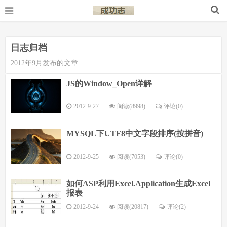
日志归档
2012年9月发布的文章
JS的Window_Open详解
2012-9-27
阅读(8998)
评论(
0
)
MYSQL下UTF8中文字段排序(按拼音)
2012-9-25
阅读(7053)
评论(
0
)
如何ASP利用Excel.Application生成Excel
报表
2012-9-24
阅读(20817)
评论(
2
)