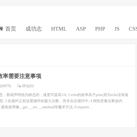
首页
成功志
HTML
ASP
PHP
JS
CS
p效率需要注意事项
(6879)
评论(
0
)
那就声明他为静态的，速度可提高1/4; 2.echo的效率高于print,因为echo没有返
整型; 3.在循环之前设置循环的最大次数，而非在在循环中; 4.销毁变量去释放内
像__get, __set, __autoload等魔术方法; 6.requiere...