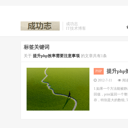
成功志
IT技术博客
标签关键词
关于
提升php效率需要注意事项
的文章共有1条
提升ph
PHP
2012-7-11
阅读
1.如果一个方法能被静态，
回值，print返回一个
存，特别是大的数组; 5.避免使用