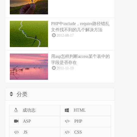
PHP中include，require路径错乱
文件找不到的几个解决方法
2012-08-17
用asp怎样判断access某个表中的
字段是否存在
2011-11-19
分类
成功志
HTML
ASP
PHP
JS
CSS