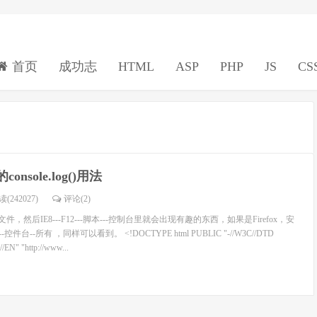
首页
成功志
HTML
ASP
PHP
JS
CS
t的console.log()用法
(242027)
评论(
2
)
件，然后IE8---F12---脚本---控制台里就会出现有趣的东西，如果是Firefox，安
-控件台--所有 ，同样可以看到。 <!DOCTYPE html PUBLIC "-//W3C//DTD
/EN" "http://www...