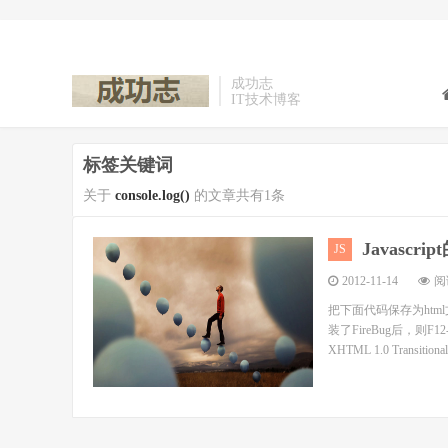
成功志
IT技术博客
标签关键词
关于
console.log()
的文章共有1条
Javascrip
JS
2012-11-14
阅读
把下面代码保存为html文
装了FireBug后，则F12-
XHTML 1.0 Transitional/