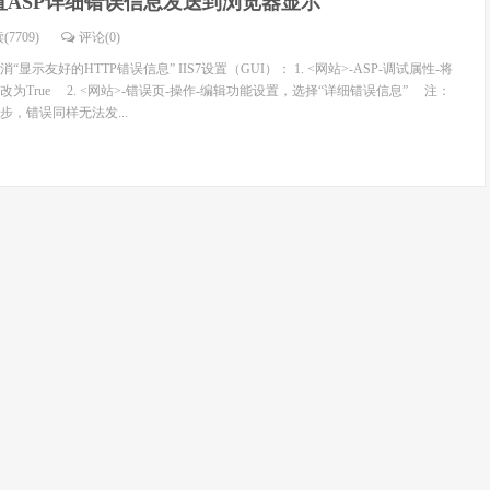
配置ASP详细错误信息发送到浏览器显示
(7709)
评论(
0
)
示友好的HTTP错误信息” IIS7设置（GUI）： 1. <网站>-ASP-调试属性-将
为True 2. <网站>-错误页-操作-编辑功能设置，选择“详细错误信息” 注：
，错误同样无法发...