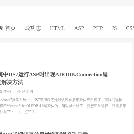
首页
成功志
HTML
ASP
PHP
JS
CS
中IIS7运行ASP时出现ADODB.Connection错
a”的解决方法
(5959)
评论(
0
)
ndows7操作系统中，IIS7应用程序池默认没有启用32位应用程序，而我们连接
序Microsoft.Jet.OLEDB.4.0是32位的，所以就出错了，要想正常运行，只需启用
如下： 1、打开II...