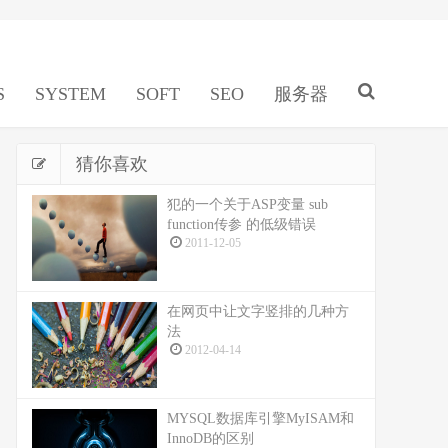
S
SYSTEM
SOFT
SEO
服务器
猜你喜欢
犯的一个关于ASP变量 sub
function传参 的低级错误
2011-12-05
在网页中让文字竖排的几种方
法
2012-04-14
MYSQL数据库引擎MyISAM和
InnoDB的区别