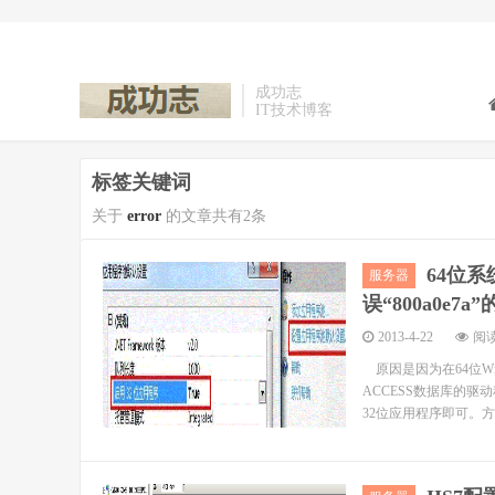
成功志
IT技术博客
标签关键词
关于
error
的文章共有2条
64位系统
服务器
误“800a0e7
2013-4-22
阅读
原因是因为在64位Wi
ACCESS数据库的驱动程
32位应用程序即可。方法