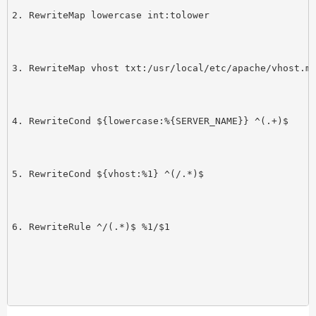
RewriteMap lowercase int:tolower 
RewriteMap vhost txt:/usr/local/etc/apache/vhost.m
RewriteCond ${lowercase:%{SERVER_NAME}} ^(.+)$ 
RewriteCond ${vhost:%1} ^(/.*)$ 
RewriteRule ^/(.*)$ %1/$1 