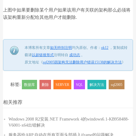
上图中如果要删除某个用户如果该用户有关联的架构那么必须将
该架构重新分配给其他用户才能删除.
本博客所有文章
如无特别注明
均为原创。
作者：
ok12
，
复制或转
载请
以超链接形式
注明转自
成功志
。
原文地址《
sql2005因架构无法删除用户错误15138的解决方法
》
标签:
数据库
删除
SERVER
SQL
解决方法
sql2005
相关推荐
Windows 2008 R2安装.NET Framework 4的windows6.1-KB958488-
V6001-x64出错解决
服务器给ARP,自动在所有页面头部插入iframe的问题解决