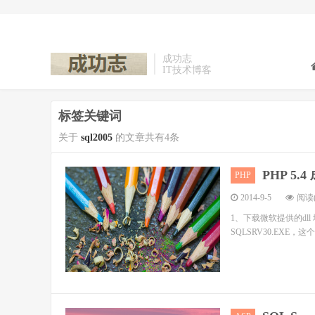
成功志
IT技术博客
标签关键词
关于
sql2005
的文章共有4条
PHP 5.4
PHP
2014-9-5
阅读(
1、下载微软提供的dll 地址：htt
SQLSRV30.EXE