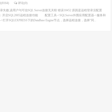
(8164)
评论(
0
)
败,该用户与可信SQL Server连接无关联 错误18452 原因是远程登录没配置
开启SQL2005远程连接功能 配置工具->SQLServer外围应用配置器->服务和
开SQLEXPRESS下的DataBase Engine节点，选择远程连接，选择“同...