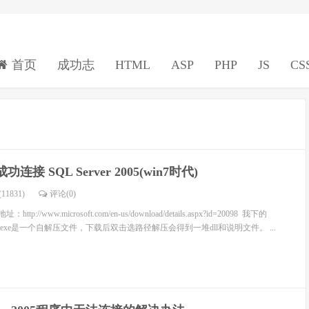
首页
成功志
HTML
ASP
PHP
JS
CS
 成功连接 SQL Server 2005(win7时代)
11831)
评论(
0
)
p://www.microsoft.com/en-us/download/details.aspx?id=20098 我下的
，这个exe是一个自解压文件，下载后双击选路径解压会得到一堆dll和说明文件。 ...