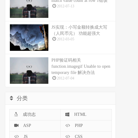
match value count at row 1错误
2012-07-13
JS实现：小写金额转换成大写
（人民币元） 功能超强大
2012-03-05
PHP验证码相关
function.imagegif Unable to open
temporary file 解决办法
2012-07-04
分类
成功志
HTML
ASP
PHP
JS
CSS