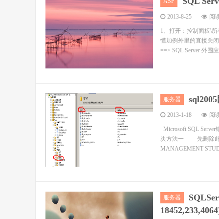
SQL S
ASP
2013-8-25
阅读
1、打开：控制面板\所
懂加例外里的直接关闭防火 墙吧
==> SQL Server 外围应
sql2
服务器
2013-1-18
阅读
Microsoft SQL
决方法一 先删除此用
MANAGEMENT S
SQLS
服务器
18452,233,4064