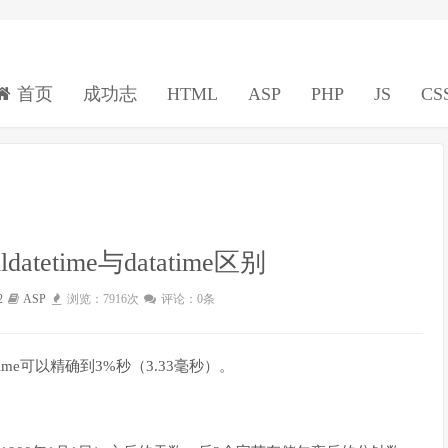
首页
成功志
HTML
ASP
PHP
JS
CS
lldatetime与datatime区别
2
ASP
浏览：7916次
评论：0条
atatime可以精确到3%秒（3.33毫秒）。