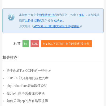
本博客所有文章
如无特别注明
均为原创。
作者：
ok12
，
复制或转
载请
以超链接形式
注明转自
成功志
。
原文地址《
MYSQL下UTF8中文字段排序(按拼音)
》
标签:
by
SQL
MYSQL下UTF8中文字段排序(按拼音)
相关推荐
关于配置FastCGI中的一些错误
PHP5.3x部分弃用的函数列举
php中checkbox表单取值说明
提升php效率需要注意事项
如何关闭php的所有错误提示