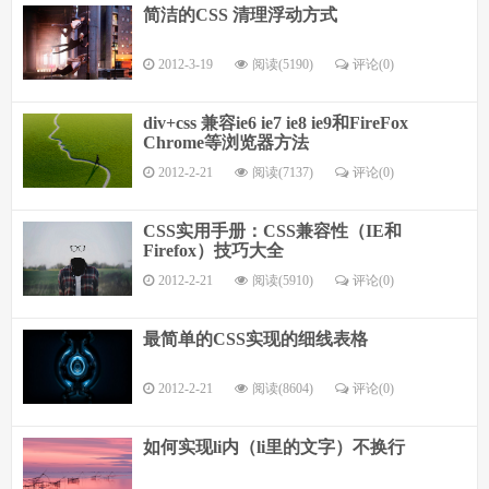
简洁的CSS 清理浮动方式
2012-3-19
阅读(5190)
评论(
0
)
div+css 兼容ie6 ie7 ie8 ie9和FireFox
Chrome等浏览器方法
2012-2-21
阅读(7137)
评论(
0
)
CSS实用手册：CSS兼容性（IE和
Firefox）技巧大全
2012-2-21
阅读(5910)
评论(
0
)
最简单的CSS实现的细线表格
2012-2-21
阅读(8604)
评论(
0
)
如何实现li内（li里的文字）不换行