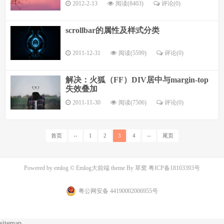
2012-2-13
阅读(8403)
评论(
0
)
scrollbar的属性及样式分类
2011-12-31
阅读(5599)
评论(
0
)
解决：火狐（FF）DIV居中与margin-top
失效叠加
2011-11-30
阅读(7506)
评论(
0
)
首页
‹‹
1
2
3
4
››
尾页
Powered by
emlog
© Emlog大前端 theme By
草窝
粤ICP备18103393号
粤公网安备 44190002006955号
sitemap