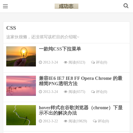
CSS
这家伙很懒，还没填写该栏目的介绍呢~
一款纯CSS下拉菜单
2012-3-24
阅读(6323)
评论(
0
)
兼容IE6 IE7 IE8 FF Opera Chrome 的最
精简PNG透明方法
2012-3-24
阅读(6575)
评论(
0
)
hover样式在谷歌浏览器（chrome）下显
示不出的解决办法
2012-3-22
阅读(19829)
评论(
0
)