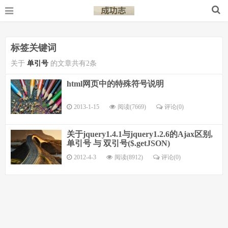
标签关键词
关于
单引号
的文章共有2条
html网页中的特殊符号说明
2013-1-15
阅读(7669)
评论(
0
)
关于jquery1.4.1与jquery1.2.6的Ajax区别,
单引号 与 双引号($.getJSON)
2012-4-3
阅读(8912)
评论(
0
)