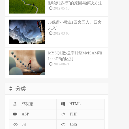
影响到多行”的原因与解决方法
2012-05-10
JS保留小数点(四舍五入、四舍
六入)
2012-03-05
MYSQL数据库引擎MyISAM和
InnoDB的区别
2012-08-21
分类
成功志
HTML
ASP
PHP
JS
CSS