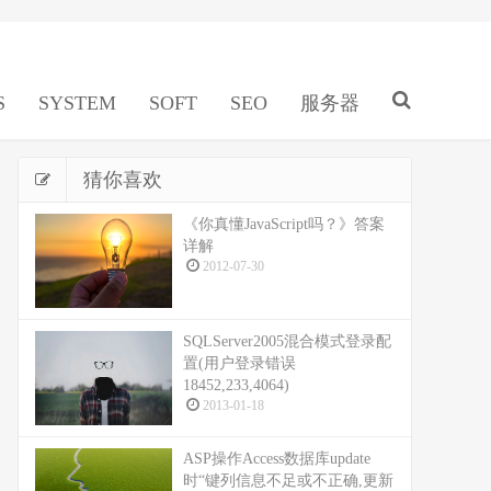
S
SYSTEM
SOFT
SEO
服务器
猜你喜欢
《你真懂JavaScript吗？》答案
详解
2012-07-30
SQLServer2005混合模式登录配
置(用户登录错误
18452,233,4064)
2013-01-18
ASP操作Access数据库update
时“键列信息不足或不正确,更新