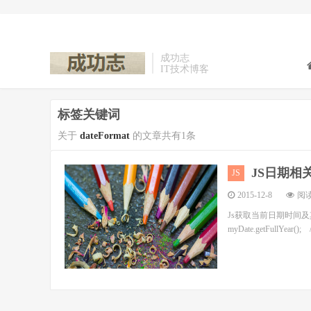
成功志
IT技术博客
标签关键词
关于
dateFormat
的文章共有1条
JS日期相关函数
JS
2015-12-8
阅读
Js获取当前日期时间及其它操作 
myDate.getFullYear()