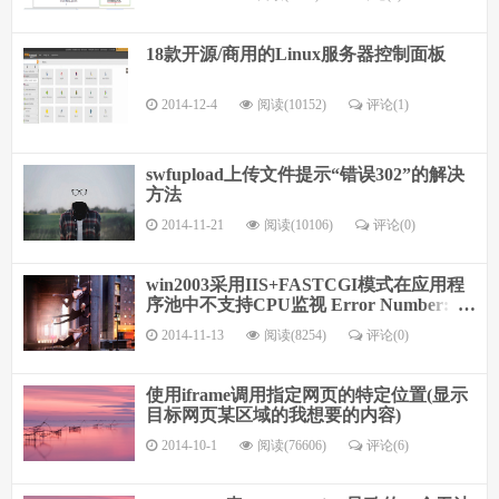
18款开源/商用的Linux服务器控制面板
2014-12-4
阅读(10152)
评论(
1
)
swfupload上传文件提示“错误302”的解决
方法
2014-11-21
阅读(10106)
评论(
0
)
win2003采用IIS+FASTCGI模式在应用程
序池中不支持CPU监视 Error Number: 5
(0×80070005)
2014-11-13
阅读(8254)
评论(
0
)
使用iframe调用指定网页的特定位置(显示
目标网页某区域的我想要的内容)
2014-10-1
阅读(76606)
评论(
6
)