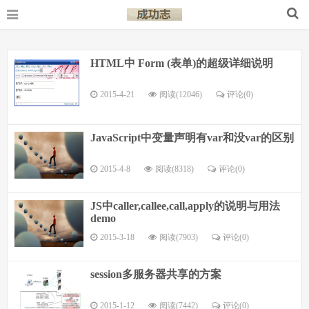
HTML中 Form (表单)的超级详细说明
2015-4-21
阅读(12046)
评论(
0
)
JavaScript中变量声明有var和没var的区别
2015-4-8
阅读(8318)
评论(
0
)
JS中caller,callee,call,apply的说明与用法
demo
2015-3-18
阅读(7903)
评论(
0
)
session多服务器共享的方案
2015-1-12
阅读(7442)
评论(
0
)