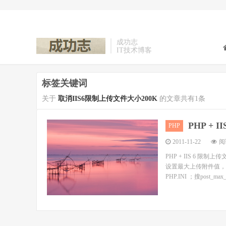
成功志
IT技术博客
标签关键词
关于
取消IIS6限制上传文件大小200K
的文章共有1条
PHP +
PHP
2011-11-22
阅读
PHP + IIS 6 限
设置最大上传附件值，还是不行
PHP.INI ；搜post_max_