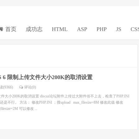
首页
成功志
HTML
ASP
PHP
JS
CS
 IIS 6 限制上传文件大小200K的取消设置
(9366)
评论(
0
)
制上传文件大小200K的取消设置 discuz论坛附件上传过大附件传不上去，检查了PHP.INI
。 方法： 修改PHP.INI ；搜upload max_filesize=8M 修改此值 修改
filesize=2M 可以修改 ...