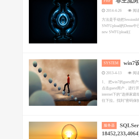
非主流浏览
PHP
2014-4-26
阅读
方法是手动把Session
SWFUpload的Demo
new SWFUpload({ p
win
SYSTEM
2013-4-13
阅读
1、 把win7的gue
点击guest用户，进
internet下的“
往下拉。找到”密码保护.
SQLS
服务器
18452,233,4064