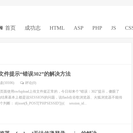
首页
成功志
HTML
ASP
PHP
JS
CS
上传文件提示“错误302”的解决方法
(10106)
评论(
0
)
面使用swfupload上传文件挺正常的，今日却来个“错误：302”提示，傻眼了
结果基本上都是说SESSION的问题，说flash在谷歌浏览器、火狐浏览器不能传
 if(isset($_POST['PHPSESSID'])){ session_id...