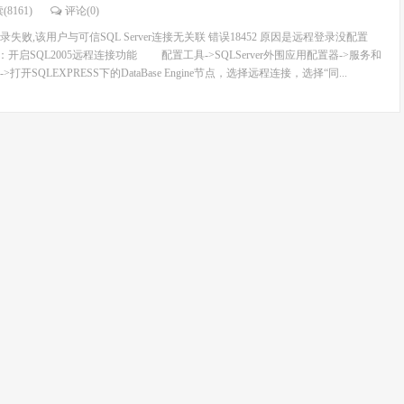
(8161)
评论(
0
)
败,该用户与可信SQL Server连接无关联 错误18452 原因是远程登录没配置
开启SQL2005远程连接功能 配置工具->SQLServer外围应用配置器->服务和
开SQLEXPRESS下的DataBase Engine节点，选择远程连接，选择“同...