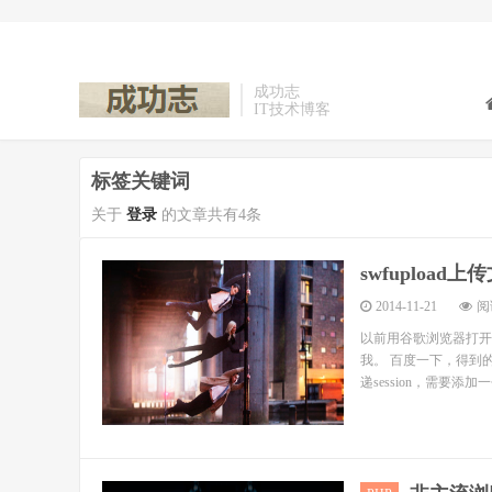
成功志
IT技术博客
标签关键词
关于
登录
的文章共有4条
swfupload
2014-11-21
阅读
以前用谷歌浏览器打开页
我。 百度一下，得到的
递session，需要添加一个判断：