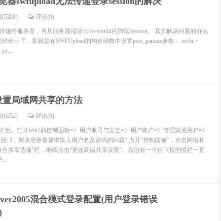
器swfupload无法传递登录session的解决
(5268)
评论(
0
)
Id传递给服务器，再从服务器端读出SessionId再加载Session。 其实解决问题的办法
中已经给出了，那就是在SWFUpload的构造函数中设置post_params参数： swfu =
o...
7设置局域网共享的方法
(6252)
评论(
0
)
st用户开启。打开win7的控制面板=》用户账号与安全=》用户账户=》管理其他用户=》
行开启; 2、解决登录是要求输入用户名及密码的问题? 点开“控制面板”，点击网络和
选择家庭组合共享选项”栏，继续点击“更改高级共享设置“。右边有一个往下拉的竖栏一直
..
erver2005混合模式登录配置(用户登录错误
)