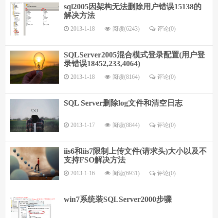
sql2005因架构无法删除用户错误15138的
解决方法
2013-1-18
阅读(6243)
评论(
0
)
SQLServer2005混合模式登录配置(用户登
录错误18452,233,4064)
2013-1-18
阅读(8164)
评论(
0
)
SQL Server删除log文件和清空日志
2013-1-17
阅读(8844)
评论(
0
)
iis6和iis7限制上传文件(请求头)大小以及不
支持FSO解决方法
2013-1-16
阅读(6931)
评论(
0
)
win7系统装SQLServer2000步骤