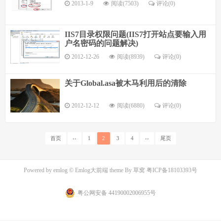
2013-1-9
阅读(7503)
评论(
0
)
IIS7目录权限问题(IIS7打开站点要输入用
户名密码的问题解决)
2012-12-26
阅读(8939)
评论(
0
)
关于Global.asa被木马利用后的清除
2012-12-12
阅读(6880)
评论(
0
)
首页
‹‹
1
2
3
4
››
尾页
Powered by
emlog
© Emlog大前端 theme By
草窝
粤ICP备18103393号
粤公网安备 44190002006955号