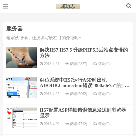
服务器
这家伙很懒，还没填写该栏目的介绍呢~
解决IIS7,IIS7.5 升级PHP5.3后站点变慢的
方法
2013-4-24
阅读(6827)
评论(
0
)
64位系统中IIS7运行ASP时出现
ADODB.Connection错误“800a0e7a”的解
决方法
2013-4-22
阅读(5962)
评论(
0
)
IIS7配置ASP详细错误信息发送到浏览器
显示
2013-4-20
阅读(7712)
评论(
0
)